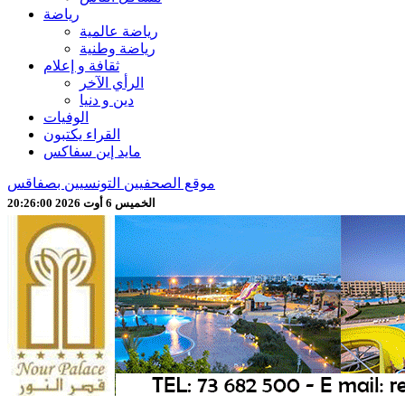
رياضة
رياضة عالمية
رياضة وطنية
ثقافة و إعلام
الرأي الآخر
دين و دنيا
الوفيات
القراء يكتبون
مايد إين سفاكس
موقع الصحفيين التونسيين بصفاقس
الخميس 6 أوت 2026 20:26:02