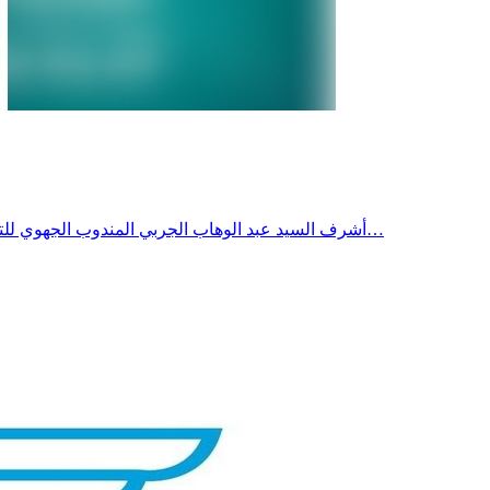
أشرف السيد عبد الوهاب الجربي المندوب الجهوي للتربية صفاقس 1 رفقةالسيد محمد قاسم، المندوب الجهوي للتربية بصفاقس 2، يوم الجمعة24 جويلية 2026، على افتتاح الدورة التكوينية لفائدة…