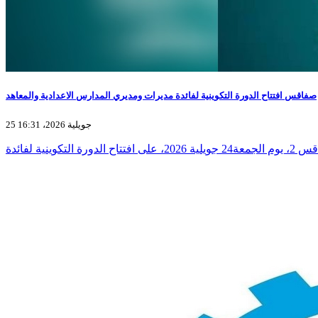
صفاقس افتتاح الدورة التكوينية لفائدة مديرات ومديري المدارس الاعدادية والمعاهد
25 جويلية 2026، 16:31