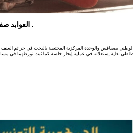
العوابد صفاقس : الإحتفاظ بمنظمي عمليات إبحار خلسة .
وطني بصفاقس والوحدة المركزية المختصة بالبحث في جرائم العنف ضد 
 بغاية إستغلاله في عملية إبحار خلسة كما ثبت تورطهما في مساعدة