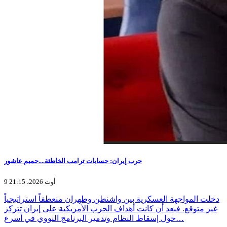
حرب إيران: حسابات ترامب الخاطئة....حميم عاشور
9 أوت 2026، 21:15
دخلت المواجهة العسكرية بين واشنطن وطهران منعطفاً استراتيجياً
غير متوقع. فبعد أن كانت أهداف الحرب الأمريكية على إيران تتركز
حول إسقاط النظام وتدمير البرنامج النووي في أسرع…