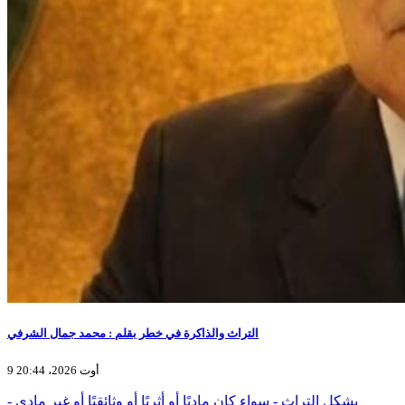
التراث والذاكرة في خطر بقلم : محمد جمال الشرفي
9 أوت 2026، 20:44
يشكل التراث - سواء كان ماديًا أو أثريًا أو وثائقيًا أو غير مادي -