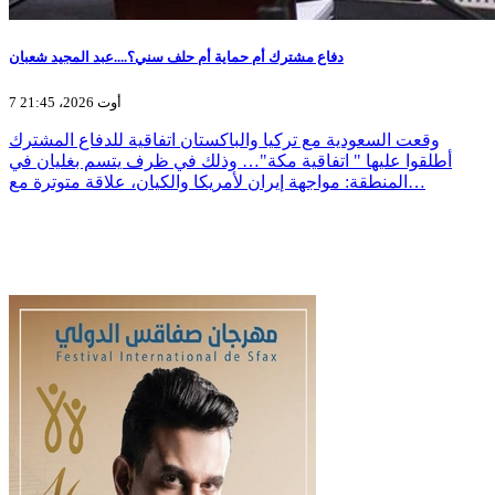
دفاع مشترك أم حماية أم حلف سني؟....عبد المجيد شعبان
7 أوت 2026، 21:45
وقعت السعودية مع تركيا والباكستان اتفاقية للدفاع المشترك
أطلقوا عليها " اتفاقية مكة"… وذلك في ظرف يتسم بغليان في
المنطقة: مواجهة إيران لأمريكا والكيان، علاقة متوترة مع…