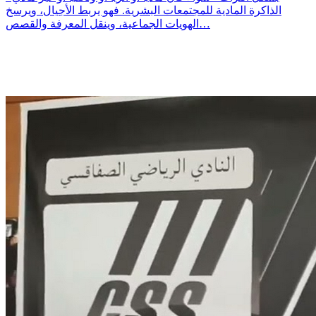
الذاكرة المادية للمجتمعات البشرية. فهو يربط الأجيال، ويرسخ
الهويات الجماعية، وينقل المعرفة والقصص…