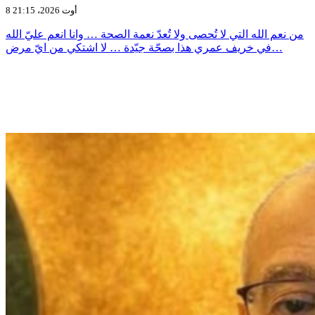
8 أوت 2026، 21:15
من نعم الله التي لا تُحصى ولا تُعدّ نعمة الصحة … وانا انعم عليّ الله
في خريف عمري هذا بصحّة جيّدة … لا اشتكي من ايّ مرض…