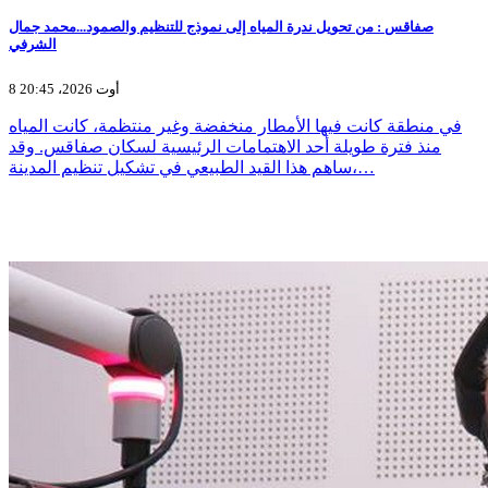
صفاقس : من تحويل ندرة المياه إلى نموذج للتنظيم والصمود...محمد جمال
الشرفي
8 أوت 2026، 20:45
في منطقة كانت فيها الأمطار منخفضة وغير منتظمة، كانت المياه
منذ فترة طويلة أحد الاهتمامات الرئيسية لسكان صفاقس. وقد
ساهم هذا القيد الطبيعي في تشكيل تنظيم المدينة،…