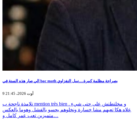
الي صار هذه السنة في bac math بصراحة مظلمة كبيرة.....نبيل النفزاوي
9 أوت 2026، 21:45
تلامذة ناجحة ب mention très bien و مخلتطتش على حتى شيء .
علاه هكا تعبهم مشا خسارة ونخلوهم يحسو بالفشل وهوما بالعكس
متميزين تعب عمر كامل و…