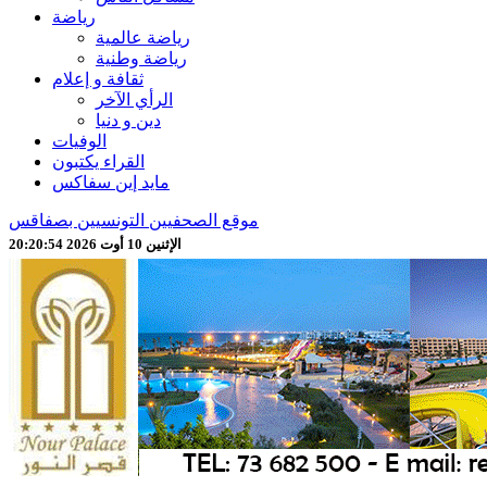
رياضة
رياضة عالمية
رياضة وطنية
ثقافة و إعلام
الرأي الآخر
دين و دنيا
الوفيات
القراء يكتبون
مايد إين سفاكس
موقع الصحفيين التونسيين بصفاقس
الإثنين 10 أوت 2026 20:20:56