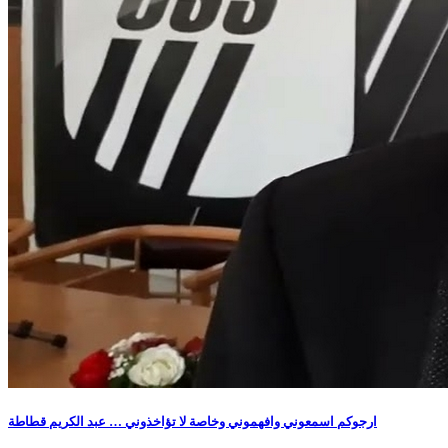
ارجوكم اسمعوني وافهموني وخاصة لا تؤاخذوني … عبد الكريم قطاطة