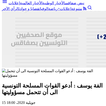
menu
نبض صفاقس
الأخبار الوطنية
الأخبار العالمية
إعلانات
متنوعة
اعلانات+
رياضة
الوفيات
قضايا و حوادث
الرأي الآخر
الفة يوسف : أدعو القوات المسلحة التونسية
الى أن تتحمل مسؤوليتها
15 جويلية 2020، 18:00