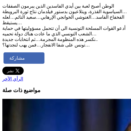
الوطن أصبح لعبة بين أيدي الفاسدين الذين يبرمون الصفقات
السياسوية القذرة، ويتلاعبون بدستور فيلدمان نتاج ثورة البرويطة…
الفخفاخ الفاسد…الغنوشي الخوانجي الإرهابي…سعيد النائم…لعله
يستيقظ…
أدعو القوات المسلحة التونسية الى أن تتحمل مسؤوليتها في حماية
الشعب التونسي الذي ما عادت هناك دولة تحميه…
نكسر هذه المنظومة المجرمة…ثم انتخابات جديدة..
تونس على شفا الانفجار…فمن يهب لنجدتها؟…
مشاركة
الرأي الآخر
مواضيع ذات صلة