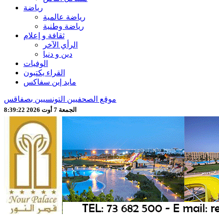
رياضة
رياضة عالمية
رياضة وطنية
ثقافة و إعلام
الرأي الآخر
دين و دنيا
الوفيات
القراء يكتبون
مايد إين سفاكس
موقع الصحفيين التونسيين بصفاقس
الجمعة 7 أوت 2026 8:39:24