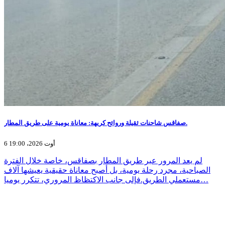
صفاقس شاحنات ثقيلة وروائح كريهة: معاناة يومية على طريق المطار.
6 أوت 2026، 19:00
لم يعد المرور عبر طريق المطار بصفاقس، خاصة خلال الفترة
الصباحية، مجرد رحلة يومية، بل أصبح معاناة حقيقية يعيشها آلاف
مستعملي الطريق.فإلى جانب الاكتظاظ المروري، تتكرر يوميا…