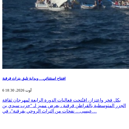
افتتاح استثنائي… وبداية تليق بتراث قرقنة
6 أوت 2026، 18:30
بكل فخر واعتزاز، افتُتحت فعاليات الدورة الرابعة لمهرجان ثقافة
الجزر المتوسطية بالقراطن قرقنة ، بعرض مميز لـ "حزب سيدي بن
عيسى… نفحات من التراث الروحي بقرقنة"، في…