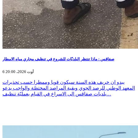
صفاقس : ماذا تنتظر البلديّات للشروع في تنظيف مجاري مياه الامطار
6 أوت 2026، 20:00
يبدو ان خريف هذه السنة سيكون قويا وممطرا حسب تحذيرات
المعهد الوطني للرصد الجوي وبقية المراصد المختصّة والواجب يدعو
بلديات صفاقس الى الاسراع في القيام بعمليّة تنظيف…