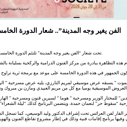
“الفن يغير وجه المدينة”.. شعار الدورة الخ
تحت شعار “الفن يغير وجه المدينة” تلتئم الدورة الخامسة من مهرجان المسرح والمجتمع في سليانة من 21 إلى 28 جوان 2026.
” للمختار الوزير ومسرحية ” هوما ” لسيرين قنون ومسرحية ” الهاربات
ر القار لفن العرائس تحت إشراف الدكتور وليد الوسيعي، كما تسجل الدو
فيها برنامج إقامات فنية وذلك في إطار مشروع تقاطع الفنون والهوية 