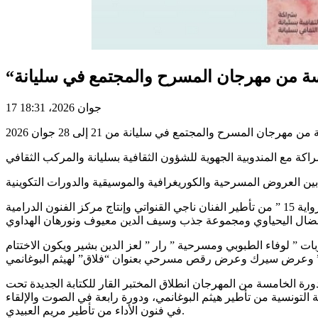
امسة من مهرجان المسرح والمجتمع في سليانة
17 جوان 2026، 18:31
وتفتتح الدورة بالعمل المسرحي الجديد للفنان الأزهر الفرحاني” الموت ” يسبقه عرض موسيقي لمريم التارزي، يليه عرض مسرحية ” الرواية 15 ” من تأطير الفنان ناجي القنواتي وإنتاج مركز الفنون الدرامية
 ” لوفاء الطبوبي ومسرحية ” رار ” لعز الدين بشير ويكون الاختتام
رة الخامسة من المهرجان انطلاق المختبر القار للكتابة الجديدة تحت
التونسية من تأطير هيثم البوغانمي، ودورة رابعة في الصوت والإلقاء
في فنون الأداء من تأطير مريم العبيدي.