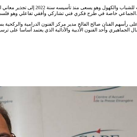
وجاء في ورقة تقديمية صادرة عن المنظمين،
الجماعي خاصة في طرح فكري فني تشاركي وأفقي تفاعلي وهو فلسفة مركز الفنون الدرامية الذي يعتبر المهرجان تتويجا لأنشطته السنوية.
ى رأسهم الفنان صالح الفالح مدير مركز الفنون الدرامية والركحية بسلي