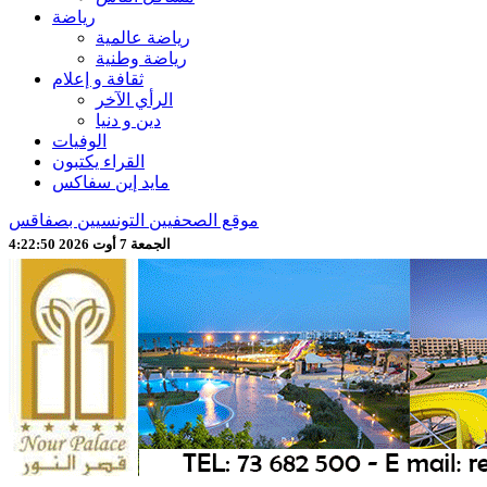
رياضة
رياضة عالمية
رياضة وطنية
ثقافة و إعلام
الرأي الآخر
دين و دنيا
الوفيات
القراء يكتبون
مايد إين سفاكس
موقع الصحفيين التونسيين بصفاقس
الجمعة 7 أوت 2026 4:22:52