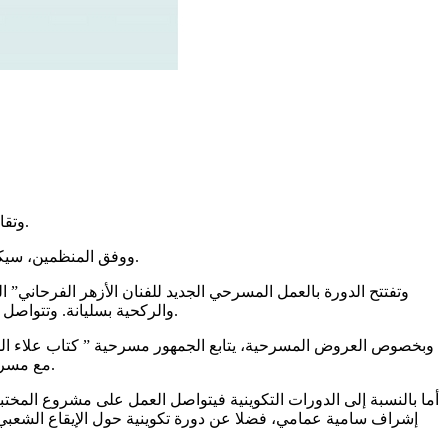
وتقام هذه التظاهرة ببادرة من مركز الفنون الدرامية والركحية بسليانة بالشراكة مع المندوبية الجهوية للشؤون الثقافية بسليانة والمركب الثقافي.
ووفق المنظمين، سيكون الجمهور في هذه الدورة الخامسة على موعد مع برمجة ثرية تراوح بين العروض المسرحية والكوريغرافية والموسيقية والدورات التكوينية.
والركحية بسليانة. وتتواصل العروض الموسيقية يوميا مع كل من مريم العبيدي ومازن بن مبروك ونضال اليحياوي ومجموعة جذب وسيف الدين معيوف ونورهان الهداوي.
وبخصوص العروض المسرحية، يتابع الجمهور مسرحية ” كتاب علاء الدين
مع مسرحية “سقوط حر” لنعمان حمدة. ويتضمن البرنامج كذلك “ليلة الشعراء” وعرض سيرك وعرض رقص مسرحي بعنوان “فلاق” لهيثم البوغانمي.
أما بالنسبة إلى الدورات التكوينية فيتواصل العمل على مشروع المختب
إشراف سامية عمامي، فضلا عن دورة تكوينية حول الإيقاع الشعبي و