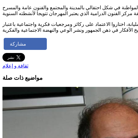
 أن هذا المهرجان موجه للشباب والكهول وهو يسعى منذ تأسيسه سنة 2022 إلى تجذير معاني المواطنة في شكل احتفالي بالمدينة والمجتمع والفنون عامة والمسرح
انة، اختاروا الاعتماد على ركائز ومرجعيات فكرية واجتماعية باعتبار
مشاركة
ثقافة و إعلام
مواضيع ذات صلة