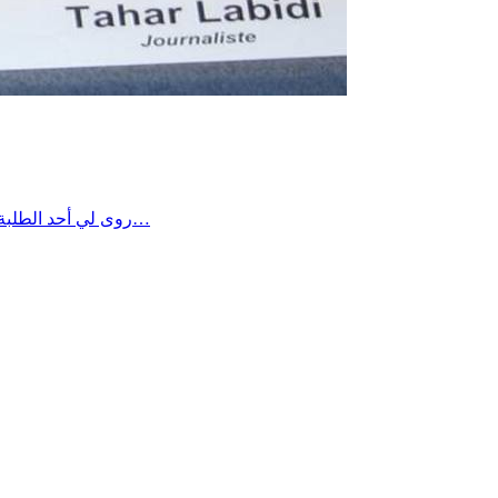
✍️ روى لي أحد الطلبة، القادمين من إحدى الدول الشقيقة والصديقة والعتيقة والرقيقة والصفيقة، والذي جاء يواصل دراسته العليا في « باريس » قال لي: ✍️ يا…