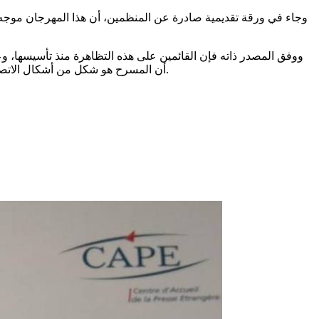
ووفق المصدر ذاته فإن القائمين على هذه التظاهرة منذ تأسيسها، وعل
أن المسرح هو شكل من أشكال الاتصال الجماهيري وأحد الفنون الأدبية والأدائية الذي يعتمد أساسا على ترسيخ الأفكار في ذهن الجمهور ونشر الوعي والنهضة الاجتماعية والفكرية.