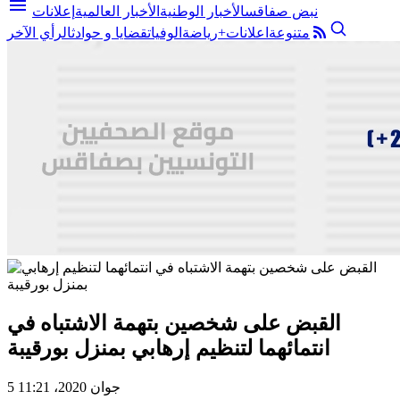
menu
نبض صفاقس
الأخبار الوطنية
الأخبار العالمية
إعلانات
متنوعة
اعلانات+
رياضة
الوفيات
قضايا و حوادث
الرأي الآخر
القبض على شخصين بتهمة الاشتباه في
انتمائهما لتنظيم إرهابي بمنزل بورقيبة
5 جوان 2020، 11:21