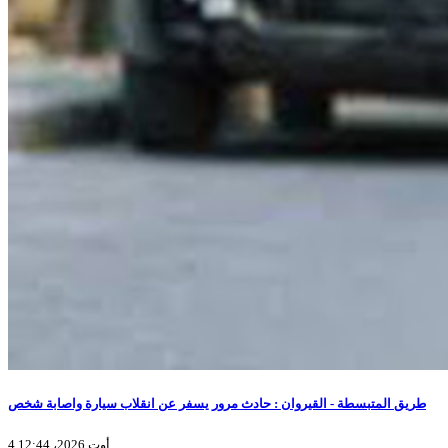
طريق المتبسطة - القيروان : حادث مرور يسفر عن انقلاب سيارة واصابة شخص
4 أوت 2026، 12:44