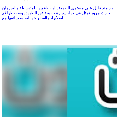
جد منذ قليل على مستوى الطريق الرابطة بين المتبسطة والقيروان
حادث مرور تمثل في حياد سيارة خفيفة عن الطريق وسقوطها ثم
انقلابها، ماأسفر عن اصابة سائقها مع…