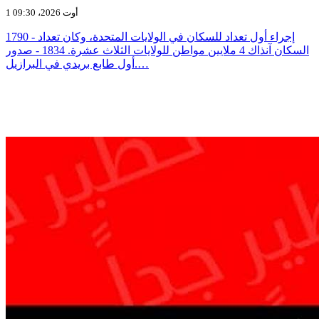
1 أوت 2026، 09:30
1790 - إجراء أول تعداد للسكان في الولايات المتحدة، وكان تعداد
السكان آنذاك 4 ملايين مواطن للولايات الثلاث عشرة. 1834 - صدور
أول طابع بريدي في البرازيل.…