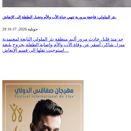
بئر الملولي: فاجعة مرورية تنهي حياة الأب والأم وتحيل الطفلة إلى الإنعاش.
29 جويلية 2026، 16:37
جد منذ قليل حادث مرور أليم منطقة بئر الملولي التابعة لمعتمدية
منزل شاكر، أسفر عن وفاة الأب والأم وإصابة الطفلة بجروح بليغة
استوجبت نقلها إلى قسم الإنعاش…