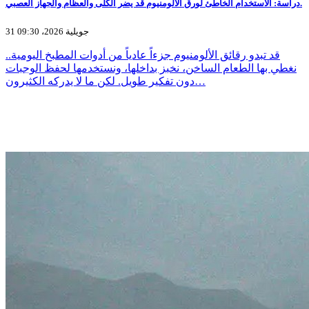
دراسة: الاستخدام الخاطئ لورق الألومنيوم قد يضر الكلى والعظام والجهاز العصبي.
31 جويلية 2026، 09:30
قد تبدو رقائق الألومنيوم جزءاً عادياً من أدوات المطبخ اليومية..
نغطي بها الطعام الساخن، نخبز بداخلها، ونستخدمها لحفظ الوجبات
دون تفكير طويل. لكن ما لا يدركه الكثيرون…