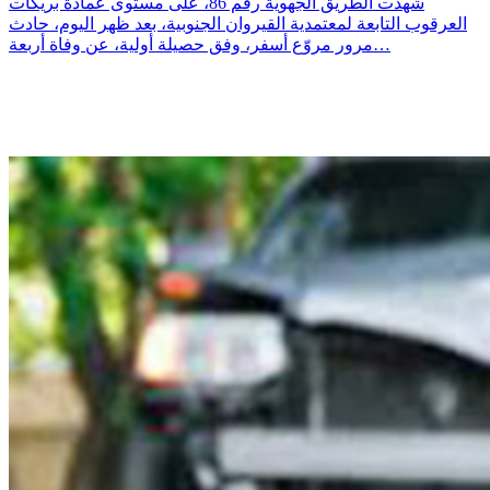
شهدت الطريق الجهوية رقم 86، على مستوى عمادة بريكات
العرقوب التابعة لمعتمدية القيروان الجنوبية، بعد ظهر اليوم، حادث
مرور مروّع أسفر، وفق حصيلة أولية، عن وفاة أربعة…