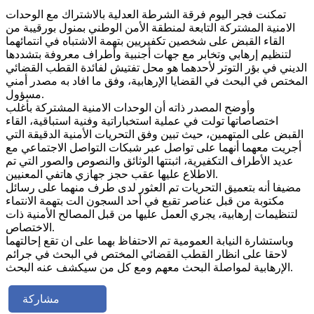
تمكنت فجر اليوم فرقة الشرطة العدلية بالاشتراك مع الوحدات
الامنية المشتركة التابعة لمنطقة الأمن الوطني بمنول بورقيبة من
القاء القبض على شخصين تكفيريين بتهمة الاشتباه في انتمائهما
لتنظيم إرهابي وتخابر مع جهات أجنبية وأطراف معروفة بتشددها
الديني في بؤر التوتر لأحدهما هو محل تفتيش لفائدة القطب القضائي
المختص في البحث في القضايا الإرهابية، وفق ما افاد به مصدر أمني
مسؤول.
وأوضح المصدر ذاته أن الوحدات الامنية المشتركة بأغلب
اختصاصاتها تولت في عملية استخباراتية وفنية استباقية، القاء
القبض على المتهمين، حيث تبين وفق التحريات الأمنية الدقيقة التي
أجريت معهما أنهما على تواصل عبر شبكات التواصل الاجتماعي مع
عديد الأطراف التكفيرية، اثبتتها الوثائق والنصوص والصور التي تم
الاطلاع عليها عقب حجز جهازي هاتفي المعنيين.
مضيفا أنه بتعميق التحريات تم العثور لدى طرف منهما على رسائل
مكتوبة من قبل عناصر تقبع في أحد السجون الت بتهمة الانتماء
لتنظيمات إرهابية، يجري العمل عليها من قبل المصالح الأمنية ذات
الاختصاص.
وباستشارة النيابة العمومية تم الاحتفاظ بهما على ان تقع إحالتهما
لاحقا على انظار القطب القضائي المختص في البحث في جرائم
الإرهابية لمواصلة البحث معهم ومع كل من سيكشف عنه البحث.
مشاركة