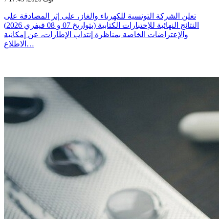
تعلن الشركة التونسية للكهرباء والغاز، على إثر المصادقة على
النتائج النهائية للإختبارات الكتابية (بتواريخ 07 و 08 فيفري 2026)
والإعتراضات الخاصة بمناظرة إنتداب الإطارات، عن إمكانية
الاطلاع…