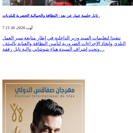
نابل جلسة عمل عن بعد : النظافة والجمالية الحضرية للبلديات .
7 أوت 2026، 15:30
تنفيذا لتعليمات السيد وزير الداخلية في إطار متابعة سير العمل
البلدي وإتخاذ الإجراءات الضرورية لتأمين النظافة والعناية بالبيئة ،
وتحت إشراف السيدة هناء شوشاني والية نابل رفقة…