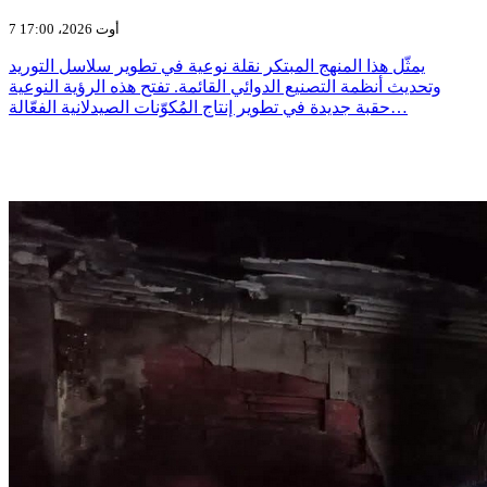
7 أوت 2026، 17:00
يمثّل هذا المنهج المبتكر نقلة نوعية في تطوير سلاسل التوريد
وتحديث أنظمة التصنيع الدوائي القائمة. تفتح هذه الرؤية النوعية
حقبة جديدة في تطوير إنتاج المُكوّنات الصيدلانية الفعّالة…