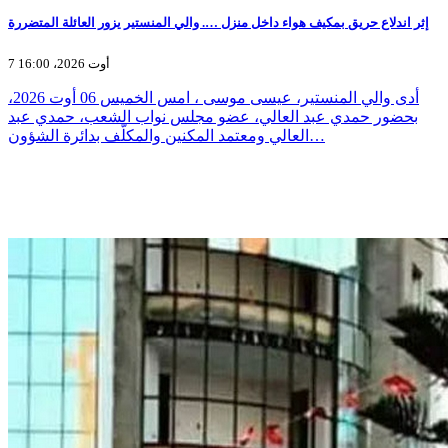
إثر اندلاع حريق بمكيف هواء داخل منزل …. والي المنستير يزور العائلة المتضررة
7 أوت 2026، 16:00
أدى والي المنستير، عيسى موسى ، امس الخميس 06 أوت 2026،
بحضور حمدي عبد العالي، عضو مجلس نواب الشعب، حمدي عبد
العالي ومعتمد المكنين والمكلّف بدائرة الشؤون…