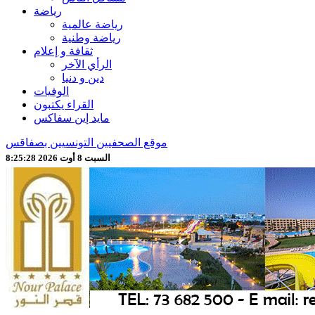
رياضة
رياضة عالمية
رياضة وطنية
ثقافة و إعلام
الرأي الآخر
دين و دنيا
الوفيات
القراء يكتبون
مايد إين سفاكس
موقع الصحفيين التونسيين بصفاقس
السبت 8 أوت 2026 8:25:30