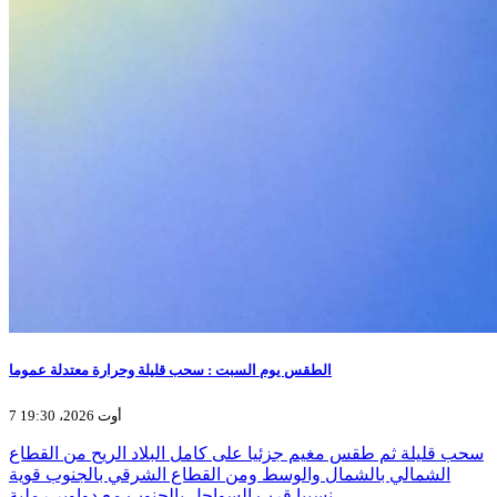
الطقس يوم السبت : سحب قليلة وحرارة معتدلة عموما
7 أوت 2026، 19:30
سحب قليلة ثم طقس مغيم جزئيا على كامل البلاد الريح من القطاع
الشمالي بالشمال والوسط ومن القطاع الشرقي بالجنوب قوية
نسبيا قرب السواحل بالجنوب مع دواوير رملية…