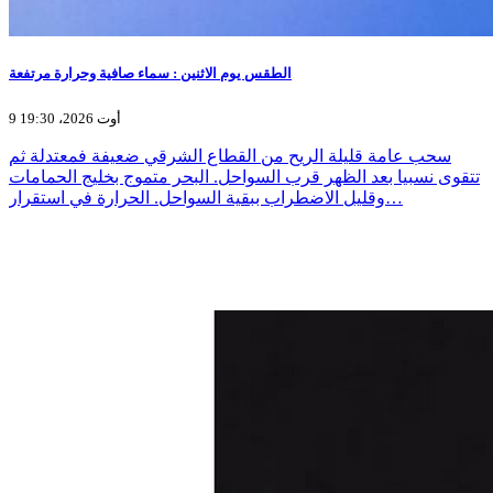
الطقس يوم الاثنين : سماء صافية وحرارة مرتفعة
9 أوت 2026، 19:30
سحب عامة قليلة الريح من القطاع الشرقي ضعيفة فمعتدلة ثم
تتقوى نسبيا بعد الظهر قرب السواحل. البحر متموج بخليج الحمامات
وقليل الاضطراب ببقية السواحل. الحرارة في استقرار…