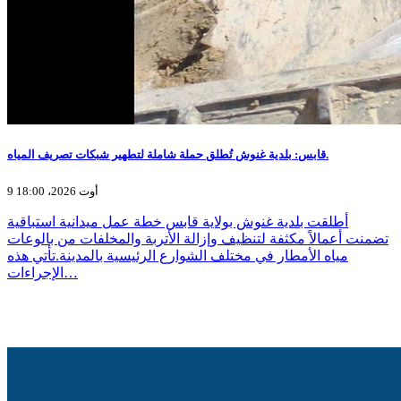
قابس: بلدية غنوش تُطلق حملة شاملة لتطهير شبكات تصريف المياه.
9 أوت 2026، 18:00
أطلقت بلدية غنوش بولاية قابس خطة عمل ميدانية استباقية
تضمنت أعمالاً مكثفة لتنظيف وإزالة الأتربة والمخلفات من بالوعات
مياه الأمطار في مختلف الشوارع الرئيسية بالمدينة.تأتي هذه
الإجراءات…