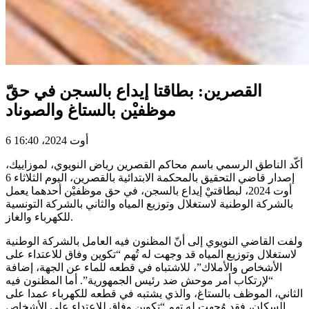
القصرين: بطاقتا إيداع بالسجن في حقّ
موظفيْن بالستاغ والصوناد
6 أوت 2024، 16:40
أكّد الناطق الرسمي باسم محاكم القصرين رياض النويوي، لموزاييك،
إصدار قاضي التحقيق بالمحكمة الابتدائية بالقصرين، اليوم الثلاثاء 6
أوت 2024، لبطاقتيْ إيداع بالسجن، في حق موظفيْن أحدهما يعمل
بالشركة الوطنية لاستغلال وتوزيع المياه والثاني بالشركة التونسية
للكهرباء والغاز.
ولفت القاضي النويوي إلى أنّ المظنون فيه العامل بالشركة الوطنية
لاستغلال وتوزيع المياه قد وجهت له تُهم “تكوين وفاق للاعتداء على
الأشخاص والأملاك”، للاشتباه في قطعه للماء عن الجهة، إضافة
“لإرتكاب أمر موحش ضد رئيس الجمهورية”. أما المظنون فيه
الثاني، الموظف بالستاغ، والذي يشتبه في قطعه للكهرباء عمدا على
السكان، فقد وُجهت له تهم “تكوين وفاق للاعتداء على الأشخاص