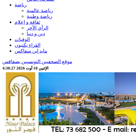
رياضة
رياضة عالمية
رياضة وطنية
ثقافة و إعلام
الرأي الآخر
دين و دنيا
الوفيات
القراء يكتبون
مايد إين سفاكس
موقع الصحفيين التونسيين بصفاقس
الإثنين 10 أوت 2026 4:30:29