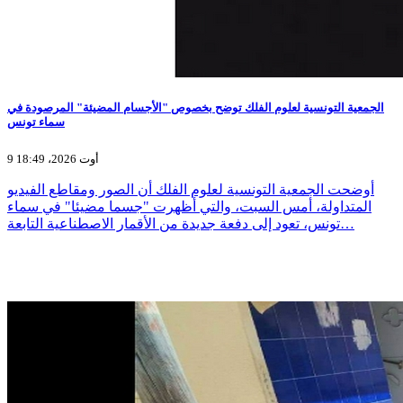
الجمعية التونسية لعلوم الفلك توضح بخصوص "الأجسام المضيئة" المرصودة في
سماء تونس
9 أوت 2026، 18:49
أوضحت الجمعية التونسية لعلوم الفلك أن الصور ومقاطع الفيديو
المتداولة، أمس السبت، والتي أظهرت "جسما مضيئا" في سماء
تونس، تعود إلى دفعة جديدة من الأقمار الاصطناعية التابعة…