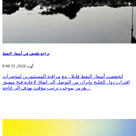
تراجع طفيف في أسعار النفط
8 أوت 2026، 08:33
انخفضت أسعار النفط قليلا ، مع مراقبة المستثمرين لمؤشرات
اقتراب دول الخليج وإيران من التوصل إلى اتفاق لإعادة فتح مضيق
هرمز بموجب ترتيب مؤقت يهدف إلى ​إتاحة…