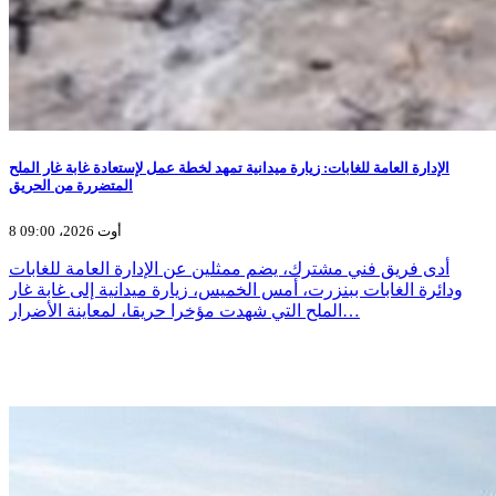
الإدارة العامة للغابات: زيارة ميدانية تمهد لخطة عمل لإستعادة غابة غار الملح
المتضررة من الحريق
8 أوت 2026، 09:00
أدى فريق فني مشترك، يضم ممثلين عن الإدارة العامة للغابات
ودائرة الغابات ببنزرت، أمس الخميس، زيارة ميدانية إلى غابة غار
الملح التي شهدت مؤخرا حريقا، لمعاينة الأضرار…