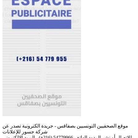
موقع الصحفيين التونسيين بصفاقس - جريدة الكترونية تصدر عن
شركة جسور للإعلانات
للإتصال أو نشر الردود الهاتف 54779966 (216+) - البريد الإلكتروني