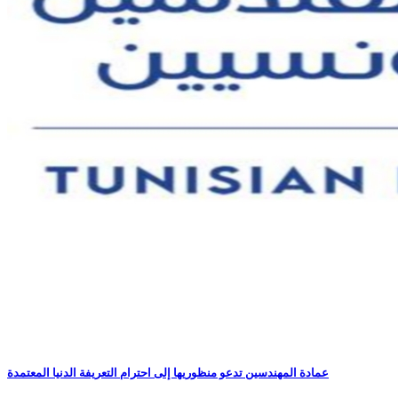
عمادة المهندسين تدعو منظوريها إلى احترام التعريفة الدنيا المعتمدة