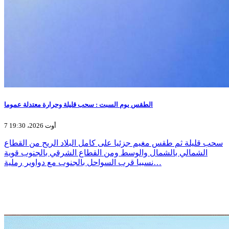
الطقس يوم السبت : سحب قليلة وحرارة معتدلة عموما
7 أوت 2026، 19:30
سحب قليلة ثم طقس مغيم جزئيا على كامل البلاد الريح من القطاع
الشمالي بالشمال والوسط ومن القطاع الشرقي بالجنوب قوية
نسبيا قرب السواحل بالجنوب مع دواوير رملية…