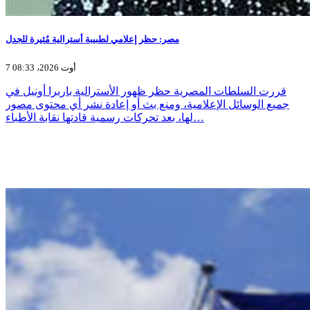
مصر: حظر إعلامي لطبيبة أسترالية مُثيرة للجدل
7 أوت 2026، 08:33
قررت السلطات المصرية حظر ظهور الأسترالية باربرا أونيل في
جميع الوسائل الإعلامية، ومنع بث أو إعادة نشر أي محتوى مصور
لها، بعد تحركات رسمية قادتها نقابة الأطباء…