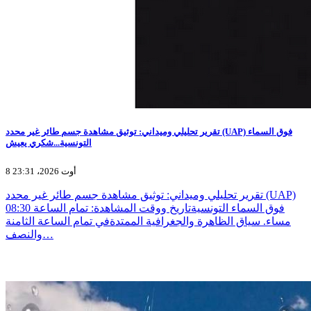
تقرير تحليلي وميداني: توثيق مشاهدة جسم طائر غير محدد (UAP) فوق السماء
التونسية...شكري يعيش
8 أوت 2026، 23:31
تقرير تحليلي وميداني: توثيق مشاهدة جسم طائر غير محدد (UAP)
فوق السماء التونسيةتاريخ ووقت المشاهدة: تمام الساعة 08:30
مساء. سياق الظاهرة والجغرافية الممتدةفي تمام الساعة الثامنة
والنصف…