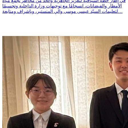
في إطار خطة استباقية لتعزيز الجاهزية والحدّ من مخاطر تجمع مياه
الأمطار والفيضانات، انسجامًا مع توجيهات وزارة الداخلية وتجسيمًا
لتعليمات السيّد عيسى موسى والي المنستير، وبإشراف ومتابعة…