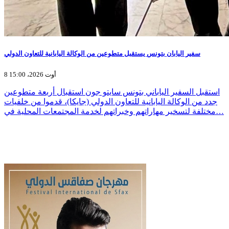
سفير اليابان بتونس يستقبل متطوعين من الوكالة اليابانية للتعاون الدولي
8 أوت 2026، 15:00
استقبل السفير الياباني بتونس سايتو جون استقبال أربعة متطوعين
جدد من الوكالة اليابانية للتعاون الدولي (جايكا)، قدموا من خلفيات
مختلفة لتسخير مهاراتهم وخبراتهم لخدمة المجتمعات المحلية في…