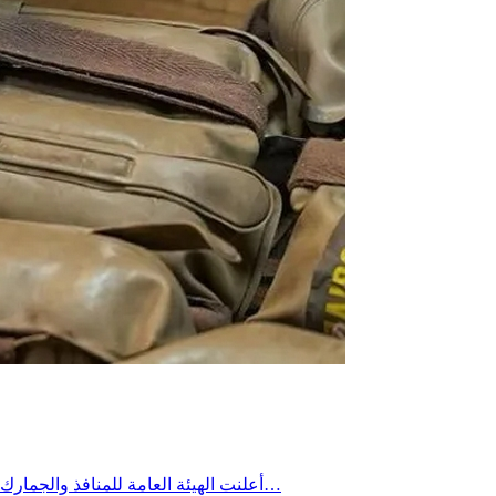
أعلنت الهيئة العامة للمنافذ والجمارك السورية، الثلاثاء، ضبط 226 قنبلة كانت متجهة إلى الأراضي اللبنانية. وقالت الهيئة، في بيان، إن أمانة جمارك جديدة يابوس ضبطت 226 قنبلةً…