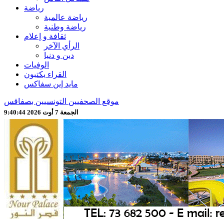
رياضة
رياضة عالمية
رياضة وطنية
ثقافة و إعلام
الرأي الآخر
دين و دنيا
الوفيات
القراء يكتبون
مايد إين سفاكس
موقع الصحفيين التونسيين بصفاقس
الجمعة 7 أوت 2026 9:40:47