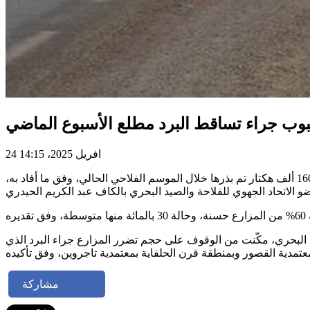
24 افريل 2025، 14:15
قدّرت المساحات المتضررة جراء تساقط البرد مطلع الأسبوع الجاري ببعض معتمديات ولاية الكاف بحوالي 10 آلاف هكتار، وذلك من جملة 160 ألف هكتار تم بذرها خلال الموسم الفلاحي الحالي، وفق ما أفاد به،
صيد البحري، مكّنت من الوقوف على حجم تضرر المزارع جراء البرد الذي
مشاركة