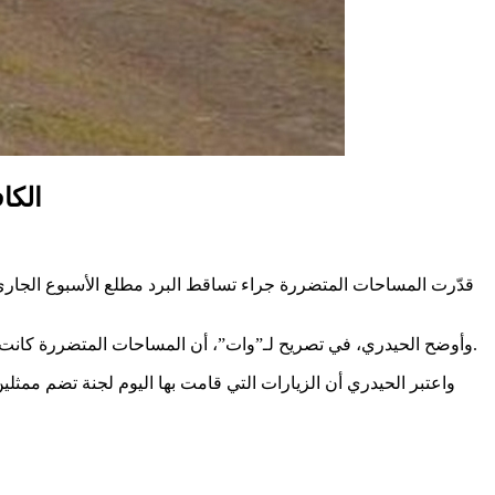
الكاف: تضرّر أكث
وأوضح الحيدري، في تصريح لـ”وات”، أن المساحات المتضررة كانت بالخصوص في معتمديات تاجروين والدهماني والقصور، فيما تعتبر حالة 60% من المزارع حسنة، وحالة 30 بالمائة منها متوسطة، وفق تقديره.
واعتبر الحيدري أن الزيارات التي قامت بها اليوم لجنة تضم ممثلي