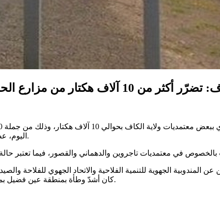
ر من 10 آلاف هكتار من مزارع الحبوب جراء تساقط البرد مطلع الأسبوع الماضي
اليوم، عضو الاتحاد الجهوي للفلاحة والصيد البحري بالكاف عبد الكريم الحيدري.
ن عن المندوبية الجهوية للتنمية الفلاحية والاتحاد الجهوي للفلاحة وال
كان أشدّ وطأة بمنطقة عين فضيل بمعتمدية القصور وبمنطقة قرن الحلفاية بمعتمدية تاجروين، وفق تأكيده.