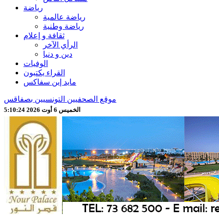
رياضة
رياضة عالمية
رياضة وطنية
ثقافة و إعلام
الرأي الآخر
دين و دنيا
الوفيات
القراء يكتبون
مايد إين سفاكس
موقع الصحفيين التونسيين بصفاقس
الخميس 6 أوت 2026 5:10:26