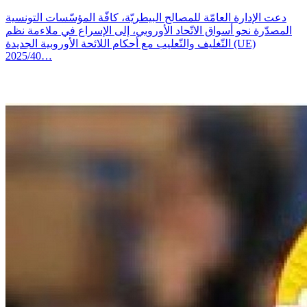
دعت الإدارة العامّة للمصالح البيطريّة، كافّة المؤسّسات التونسية
المصدّرة نحو أسواق الاتّحاد الأوروبي، إلى الإسراع في ملاءمة نظم
التّغليف والتّعليب مع أحكام اللائحة الأوروبية الجديدة (UE)
2025/40…