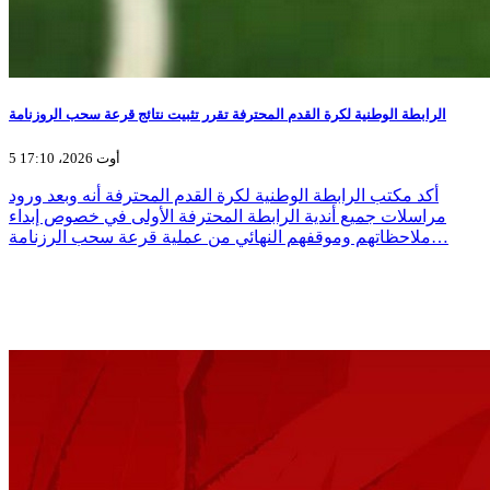
الرابطة الوطنية لكرة القدم المحترفة تقرر تثبيت نتائج قرعة سحب الروزنامة
5 أوت 2026، 17:10
أكد مكتب الرابطة الوطنية لكرة القدم المحترفة أنه وبعد ورود
مراسلات جميع أندية الرابطة المحترفة الأولى في خصوص إبداء
ملاحظاتهم وموقفهم النهائي من عملية قرعة سحب الرزنامة…