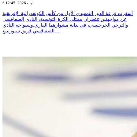
6 أوت 2026، 12:45
أسفرت قرعة الدور التمهيدي الأول من كأس الكونفدرالية الإفريقية
عن مواجهتين تنتظران ممثلي الكرة التونسية، النادي الصفاقسي
والترجي الجرجيسي، في بداية مشوارهما القاري.وسيواجه النادي
الصفاقسي فريق سبورتينغ…