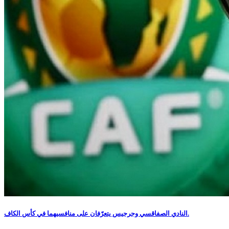
النادي الصفاقسي وجرجيس يتعرّفان على منافسيهما في كأس الكاف.