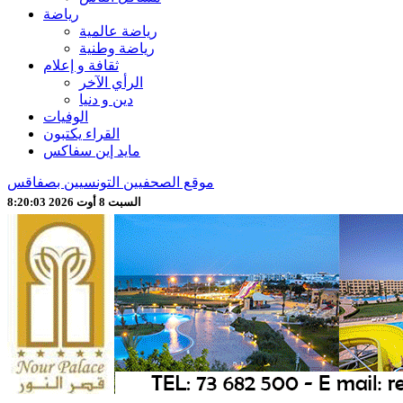
رياضة
رياضة عالمية
رياضة وطنية
ثقافة و إعلام
الرأي الآخر
دين و دنيا
الوفيات
القراء يكتبون
مايد إين سفاكس
موقع الصحفيين التونسيين بصفاقس
السبت 8 أوت 2026 8:20:05