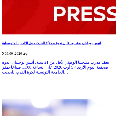
انيس بوجلبان يعقد بعد قليل ندوة صحفيّة للحدث حول الالعاب المتوسطية
5 أوت 2026، 09:00
يعقد مدرب منتخبنا الوطني لأقل من 21 سنة، أنيس بوجلبان، ندوة
صحفية اليوم الأربعاء 5 أوت 2026 على الساعة 11:00 صباحًا بمقر
الجامعة التونسية لكرة القدم، للحديث…