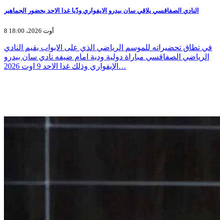
النادي الصفاقسي يلاقي سان بيدرو الايفواري ودّيا غدا الاحد بحضور الجماهير
8 أوت 2026، 18:00
في تطاق تحضيراته للموسم الرياضي الذي على الابواب يقيم النادي
الرياضي الصفاقسي مباراة دولية ودية امام ضيفه نادي سان بيدرو
الإيفواري وذلك غدا الاحد 9 اوت 2026…