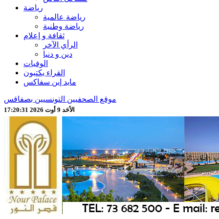
رياضة
رياضة عالمية
رياضة وطنية
ثقافة و إعلام
الرأي الآخر
دين و دنيا
الوفيات
القراء يكتبون
مايد إين سفاكس
موقع الصحفيين التونسيين بصفاقس
الأحَد 9 أوت 2026 17:20:33