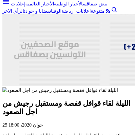
menu
نبض صفاقس
الأخبار الوطنية
الأخبار العالمية
إعلانات
متنوعة
اعلانات+
رياضة
الوفيات
قضايا و حوادث
الرأي الآخر
الليلة لقاء قوافل قفصة ومستقبل رجيش من
اجل الصعود
25 جوان 2020، 18:00