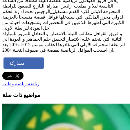
يلاقي فريق القوافل_الرياضية بقفصة الليلة انطلاقا من الساعة
التاسعة ليلا و بملعب_رادس مباراة_الباراج للصعود للرابطة
المحترفة الاولى لكرة القدم مستقبل_الرجيش تحت ادارة الحكم
الدولي محرز المالكي التي سيدخلها قوافل قفصة متسلحا بالعزيمة
الكبيرة التي اظهرها اللاعبين في التحضيرات وتشجيعات احبائه من
اجل العودة للرابطة الاولى.
و فريق القوافل مطالب الليلة بالانتصار او التعادل للمرور للمباراة
الثانية التي يتحتم عليه الانتصار لتحقيق حلم الجماهير و العودة الي
الرابطة المحترفة الاولى التي غادرها اعقاب موسم 2015 -2016 بعد
ان اصبحت القوافل الرياضية بقفصة في صفوف النخبة 2004.
مشاركة
رياضة
رياضة وطنية
مواضيع ذات صلة