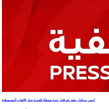
انيس بوجلبان يعقد بعد قليل ندوة صحفيّة للحدث حول الالعاب المتوسطية