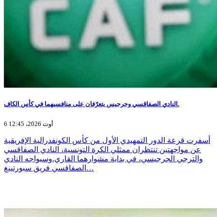
النادي الصفاقسي وجرجيس يتعرّفان على منافسيهما في كأس الكاف.
6 أوت 2026، 12:45
أسفرت قرعة الدور التمهيدي الأول من كأس الكونفدرالية الإفريقية
عن مواجهتين تنتظران ممثلي الكرة التونسية، النادي الصفاقسي
والترجي الجرجيسي، في بداية مشوارهما القاري.وسيواجه النادي
الصفاقسي فريق سبورتينغ…