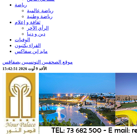
رياضة
رياضة عالمية
رياضة وطنية
ثقافة و إعلام
الرأي الآخر
دين و دنيا
الوفيات
القراء يكتبون
مايد إين سفاكس
موقع الصحفيين التونسيين بصفاقس
الأحَد 9 أوت 2026 15:42:53