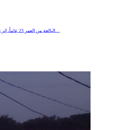
خيّم الحزن على أبناء الجالية في مونتريال بعد وفاة الطيارة المتدربة قاسمي مايان قاسمي (Mayan Guesmi)، البالغة من العمر 23 عاماً، إثر تحطم طائرة تدريب صغيرة في…