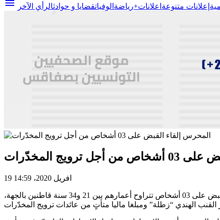
menu
مية
إعلانات متنوعة
اعلانات+
رياضة
الوفيات
قضايا و حوادث
الرأي الآخر
ل ترويج المخدّرات
19 افريل 2020، 14:59
تمكنت خلال الليلة الفاصلة بين يومي 17 و18 أفريل 2020 دورية تابعة لفرقة الأبحاث والتفتيش للحرس الوطني بالمحرس من إلقاء القبض على 03 أشخاص تتراوح أعمارهم بين 21 و34 سنة قاطنين بالجهة،