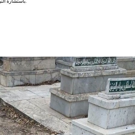
باستشارة النيابة العمومية أذنت بالاحتفاظ بهم واتخاذ الإجراءات القانونيّة في شأنهم.