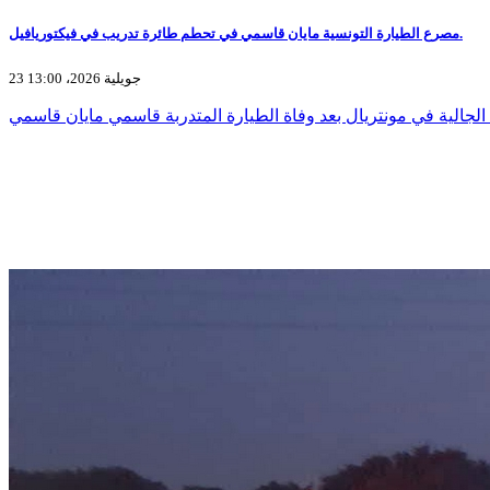
مصرع الطيارة التونسية مايان قاسمي في تحطم طائرة تدريب في فيكتوريافيل.
23 جويلية 2026، 13:00