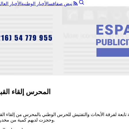
نبض صفاقس
الأخبار الوطنية
الأخبار العال
المحرس إلقاء القبض على 03 أشخاص من أج
وحجزت لديهم كمية من مخدر القنب الهندي “زطلة” ومبلغا ماليا متأتٍ من عائدات ترويج المخدّرات.