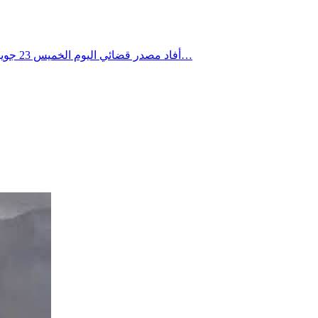
أفاد مصدر قضائي اليوم الخميس 23 جويلية 2026 لوكالة تونس افريقيا للأنباء، أنه بتعليمات من النيابة العمومية بالمحكمة الابتدائية بتونس باشر مركز الأمن الوطني بسيدي البشير يوم…