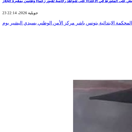
بض على المتورط في الاعتداء على شواهد رخامية لقبور زعماء وطنيين بمقبرة الجلاز
23 جويلية 2026، 22:14