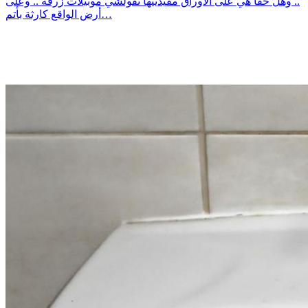
.. وهل حقا هي على الأوراق مقيدينها تقولشي موبيلات زرقة .. وعلى
أرض الواقع كارثة بأتم…