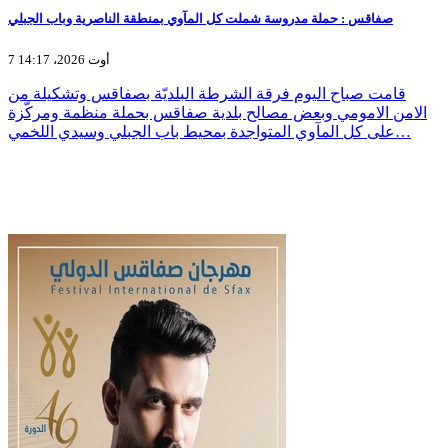
صفاقس : حملة مدروسة شملت كل المآوي بمنطقة الناصرية وباب الجبلي
7 أوت 2026، 14:17
قامت صباح اليوم فرقة الشرطة البلديّة بصفاقس وتشكيلة من
الامن الامومي وبعض مصالح بلدية صفاقس بحملة منظمة ومركّزة
على كل المآوي المتواجدة بمحيط باب الجبلي وسيدي اللخمي…