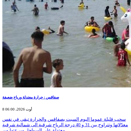
صفاقس : حرارة معتدلة ورياح ضعيفة
8 أوت 2026، 06:00
سحب قليلة عموما اليوم السبت بصفاقس والحرارة تبقى في نفس
معدّلاتها وتتراوح بين 31 و 40 درجة الرياح شرقية الى شمالية شرقية
معتدلة على السواحل سرعتها من…