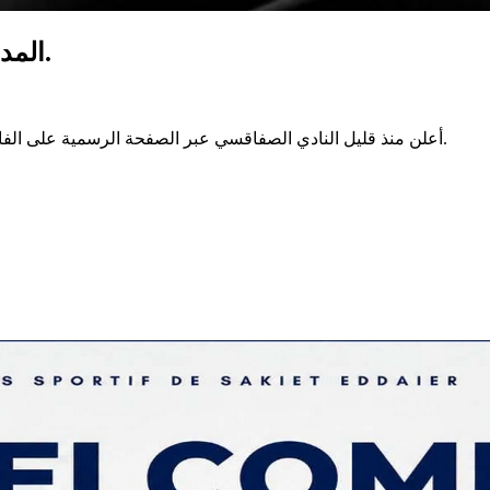
المدافع شوقي بن خذر يجري عملية جراحية ناجحة.
أعلن منذ قليل النادي الصفاقسي عبر الصفحة الرسمية على الفايسبوك عن إجراء المدافع شوقي بن خذر لعملية جراحية كللت بالنجاح.