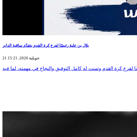
بلال بن علية رئيسًا لفرع كرة القدم بتقدّم ساقية الداير
21 جويلية 2026، 15:21