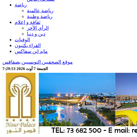
رياضة
رياضة عالمية
رياضة وطنية
ثقافة و إعلام
الرأي الآخر
دين و دنيا
الوفيات
القراء يكتبون
مايد إين سفاكس
موقع الصحفيين التونسيين بصفاقس
الجمعة 7 أوت 2026 7:29:55