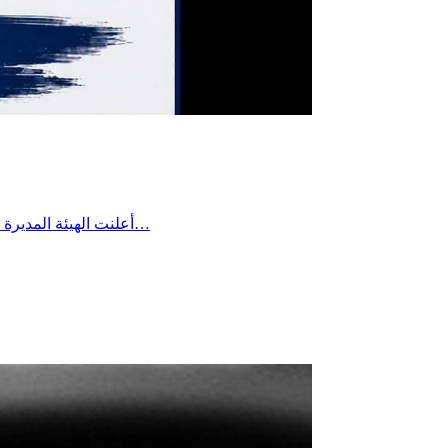
أعلنت الهيئة المديرة للتقدم الرياضي بساقية الداير مؤخرا عن تعيين السيد بلال بن علية رئيسًا لفرع كرة القدم وتمنت له كامل التوفيق والنجاح في مهمته، لما فيه…