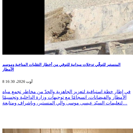
المنستير للتوقّي تدخلات ميدانية للتوقي من أخطار التقلبات المناخية وموسم
الأمطار
8 أوت 2026، 16:30
في إطار خطة استباقية لتعزيز الجاهزية والحدّ من مخاطر تجمع مياه
الأمطار والفيضانات، انسجامًا مع توجيهات وزارة الداخلية وتجسيمًا
لتعليمات السيّد عيسى موسى والي المنستير، وبإشراف ومتابعة…