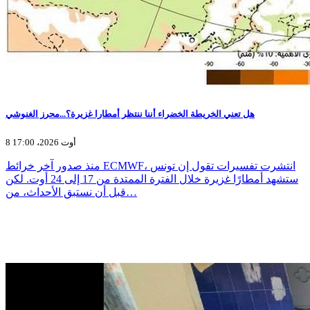
هل تعني الخريطة الخضراء أننا ننتظر أمطارا غزيرة؟...محرز الغنوشي
8 أوت 2026، 17:00
منذ صدور آخر خرائط ECMWF، انتشرت تفسيرات تقول إن تونس
ستشهد أمطارًا غزيرة خلال الفترة الممتدة من 17 إلى 24 أوت. لكن
قبل أن نستبق الأحداث، من…