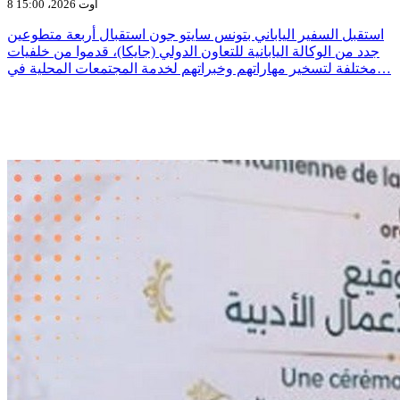
8 أوت 2026، 15:00
استقبل السفير الياباني بتونس سايتو جون استقبال أربعة متطوعين
جدد من الوكالة اليابانية للتعاون الدولي (جايكا)، قدموا من خلفيات
مختلفة لتسخير مهاراتهم وخبراتهم لخدمة المجتمعات المحلية في…