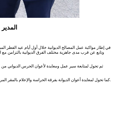
المدير 
وتابع عن قرب مدى جاهزية مختلف الفرق الديوانية بالتزامن مع ال
ثم تحول لمتابعة سير عمل ومعايدة لأعوان الحرس الديواني من 
كما تحول لمعايدة أعوان الديوانة بفرقة الحراسة والإعلام بالمقر المركزي للإدارة العامة للديوانة حيث ثمن مجهوداتهم في مجال حماية المنشآت الديوانية وأهمية حسن التنسيق والإعلام لضمان حسن سير العمل.