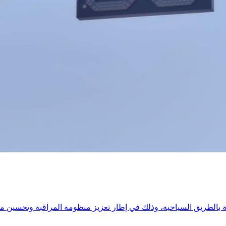
بالطريق السياحية، وذلك في إطار تعزيز منظومة المراقبة وتحسين مت