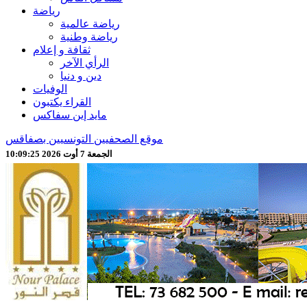
رياضة
رياضة عالمية
رياضة وطنية
ثقافة و إعلام
الرأي الآخر
دين و دنيا
الوفيات
القراء يكتبون
مايد إين سفاكس
موقع الصحفيين التونسيين بصفاقس
الجمعة 7 أوت 2026 10:09:27