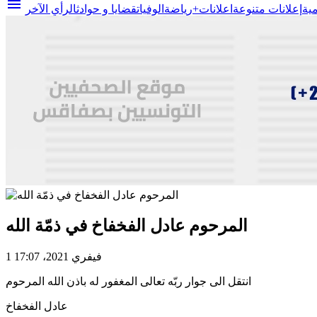
menu
مية
إعلانات متنوعة
اعلانات+
رياضة
الوفيات
قضايا و حوادث
الرأي الآخر
المرحوم عادل الفخفاخ في ذمّة الله
1 فيفري 2021، 17:07
انتقل الى جوار ربّه تعالى المغفور له باذن الله المرحوم
عادل الفخفاخ