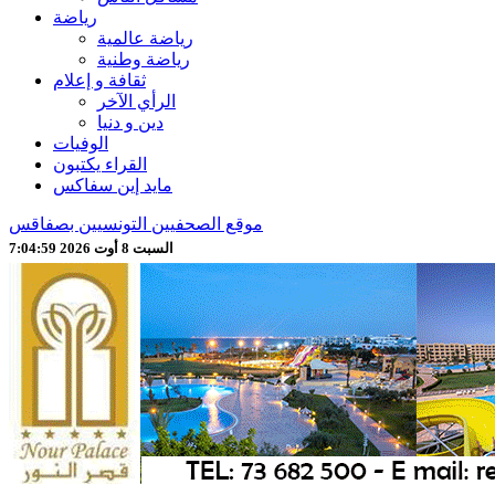
رياضة
رياضة عالمية
رياضة وطنية
ثقافة و إعلام
الرأي الآخر
دين و دنيا
الوفيات
القراء يكتبون
مايد إين سفاكس
موقع الصحفيين التونسيين بصفاقس
السبت 8 أوت 2026 7:05:01