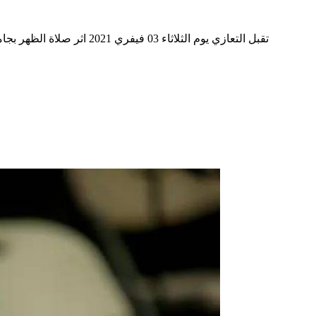
تقبل التعازي يوم الثلاثاء 03 فيفري 2021 اثر صلاة الظهر بجامع العذار 2 طريق منزل شاكر القديم صفاقس رحم الله الفقيد رحمة واسعة ورزق اهله وذويه جميل الصبر والسلوان وانا لله وانا اليه راجعون