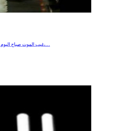
غيب الموت صباح اليوم الاثنين الموسيقار المصري الكبير هاني شنودة عن عمر يناهز 83 عاما، عقب أيام من دخوله في غيبوبة تامة وتراجع وضعه الصحي بشكل حرج،…