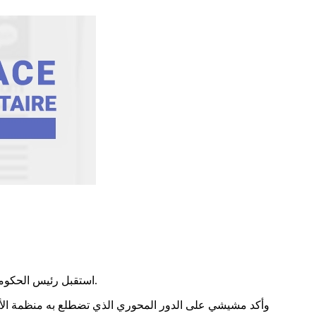
استقبل رئيس الحكومة هشام مشيشي اليوم الثلاثاء 03 نوفمبر 2020 بقصر الحكومة بالقصبة المدير العام للمنظّمة العربية للتربية والثقافة والعلوم محمد ولد أعمر.
وأكد مشيشي على الدور المحوري الذي تضطلع به منظمة الألك