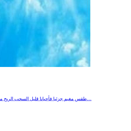
طقس مغيم جزئيا فأحيانا قليل السحب الريح من القطاع الشمالي بالشمال والوسط ومن القطاع الشرقي بالجنوب قوية نسبيا فمحليا قوية قرب السواحل وبالجنوب مع دواوير رملية محلية…