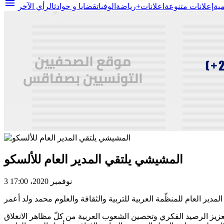
menu
مية
إعلانات متنوعة
اعلانات+
رياضة
الوفيات
قضايا و حوادث
الرأي الآخر
المشيشي يلتقي المدير العام للألسكو
3 نوفمبر 2020، 17:00
عزيز الرصيد الفكري وتحصين الشعوب العربية من كلّ مظاهر الانغلاق