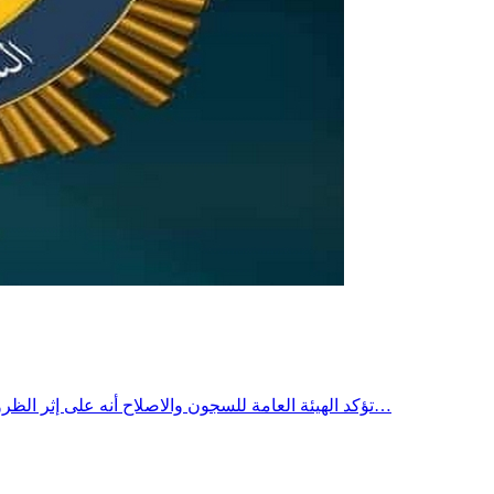
تؤكد الهيئة العامة للسجون والاصلاح أنه على إثر الظروف المناخية الاستثنائية المتمثلة في ارتفاع درجات الحرارة فإنها اتخذت جميع الاجراءات المستوجبة داخل الوحدات السجنية من حيث ظروف…