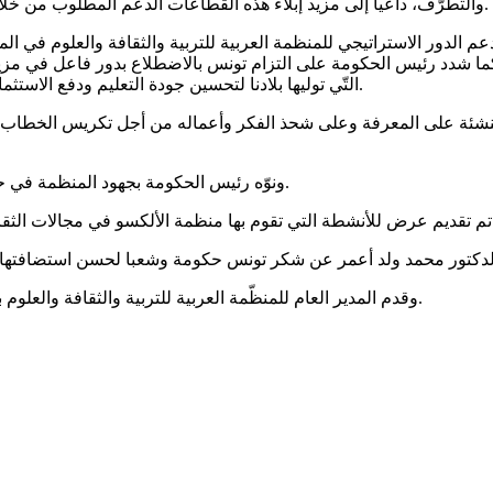
والتطرّف، داعيا إلى مزيد إبلاء هذه القطاعات الدعم المطلوب من خلال تطوير مناهج العمل التربوية والبرامج الثقافية وتأهيل البحث العلمي.
ر الاستراتيجي للمنظمة العربية للتربية والثقافة والعلوم في المنط
وما طرحته من رهانات جديدة كما شدد رئيس الحكومة على التزام تونس بالاضطلاع بدور 
التّي توليها بلادنا لتحسين جودة التعليم ودفع الاستثمار في البحث العلمي باعتباره ركيزة أساسية لمستقبل منطقتنا العربية.
نشئة على المعرفة وعلى شحذ الفكر وأعماله من أجل تكريس الخطاب ا
ونوّه رئيس الحكومة بجهود المنظمة في حفظ التراث العربي من خلال الرقمنة وإصدار الموسوعات المتخصصة.
وقدم المدير العام للمنظّمة العربية للتربية والثقافة والعلوم بهذه المناسبة لرئيس الحكومة هشام مشيشي الدرع الفخري للمنظمة.