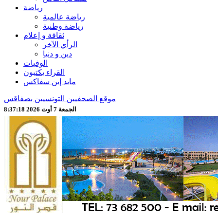
رياضة
رياضة عالمية
رياضة وطنية
ثقافة و إعلام
الرأي الآخر
دين و دنيا
الوفيات
القراء يكتبون
مايد إين سفاكس
موقع الصحفيين التونسيين بصفاقس
الجمعة 7 أوت 2026 8:37:20