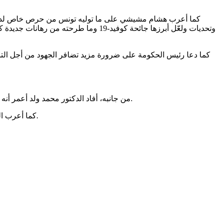
كما أعرب هشام مشيشي على ما توليه تونس من حرص خاص لدعم الدو
وتحديات ولعّل أبرزها جائحة كوفيد-19 
كما دعا رئيس الحكومة على ضرورة مزيد تضافر الجهود من أجل الت
من جانبه، أفاد الدكتور محمد ولد أعمر أنه تم تقديم عرض للأنشطة التي تقوم بها منظمة الألكسو في مجالات الثقافة والتعليم والبحث العلمي وبرنامج عملها للفترة القادمة 2023- 2028.
كما أعرب الدكتور محمد ولد أعمر عن شكر تونس حكومة وشعبا لحسن استضافتها لمنظمة الألكسو وعلى دعمها لتحقيق الأهداف المشتركة عربيا ودوليا.