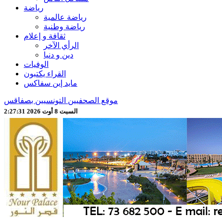
رياضة
رياضة عالمية
رياضة وطنية
ثقافة و إعلام
الرأي الآخر
دين و دنيا
الوفيات
القراء يكتبون
مايد إين سفاكس
موقع الصحفيين التونسيين بصفاقس
السبت 8 أوت 2026 2:27:33