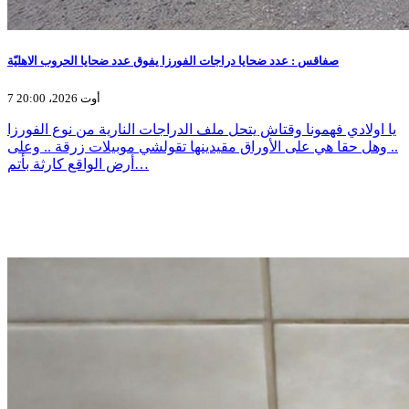
صفاقس : عدد ضحايا دراجات الفورزا يفوق عدد ضحايا الحروب الاهليّة
7 أوت 2026، 20:00
يا اولادي فهمونا وقتاش يتحل ملف الدراجات النارية من نوع الفورزا
.. وهل حقا هي على الأوراق مقيدينها تقولشي موبيلات زرقة .. وعلى
أرض الواقع كارثة بأتم…