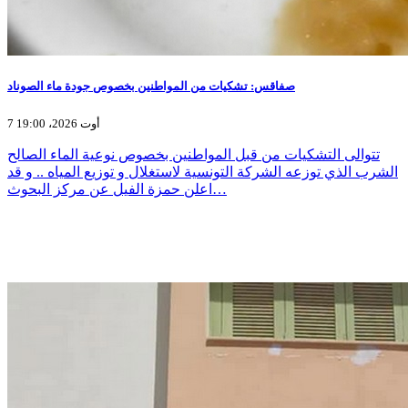
صفاقس: تشكيات من المواطنين بخصوص جودة ماء الصوناد
7 أوت 2026، 19:00
تتوالى التشكيات من قبل المواطنين بخصوص نوعية الماء الصالح
الشرب الذي توزعه الشركة التونسية لاستغلال و توزيع المياه .. و قد
اعلن حمزة الفيل عن مركز البحوث…