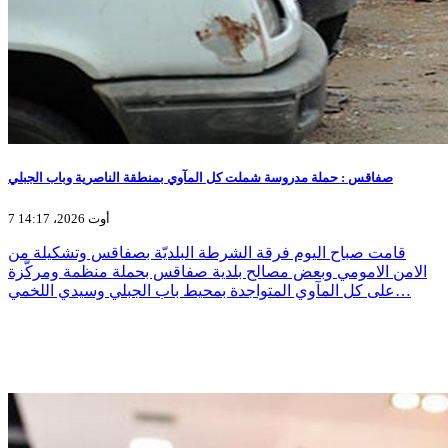
صفاقس : حملة مدروسة شملت كل المآوي بمنطقة الناصرية وباب الجبلي
7 أوت 2026، 14:17
قامت صباح اليوم فرقة الشرطة البلديّة بصفاقس وتشكيلة من
الامن الامومي وبعض مصالح بلدية صفاقس بحملة منظمة ومركّزة
على كل المآوي المتواجدة بمحيط باب الجبلي وسيدي اللخمي…