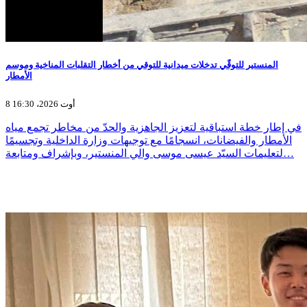
المنستير للتوقّي تدخلات ميدانية للتوقي من أخطار التقلبات المناخية وموسم
الأمطار
8 أوت 2026، 16:30
في إطار خطة استباقية لتعزيز الجاهزية والحدّ من مخاطر تجمع مياه
الأمطار والفيضانات، انسجامًا مع توجيهات وزارة الداخلية وتجسيمًا
لتعليمات السيّد عيسى موسى والي المنستير، وبإشراف ومتابعة…