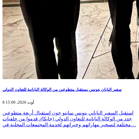
سفير اليابان بتونس يستقبل متطوعين من الوكالة اليابانية للتعاون الدولي
8 أوت 2026، 15:00
استقبل السفير الياباني بتونس سايتو جون استقبال أربعة متطوعين
جدد من الوكالة اليابانية للتعاون الدولي (جايكا)، قدموا من خلفيات
مختلفة لتسخير مهاراتهم وخبراتهم لخدمة المجتمعات المحلية في…