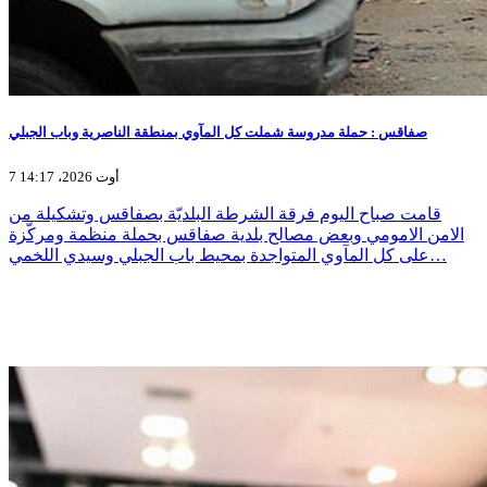
صفاقس : حملة مدروسة شملت كل المآوي بمنطقة الناصرية وباب الجبلي
7 أوت 2026، 14:17
قامت صباح اليوم فرقة الشرطة البلديّة بصفاقس وتشكيلة من
الامن الامومي وبعض مصالح بلدية صفاقس بحملة منظمة ومركّزة
على كل المآوي المتواجدة بمحيط باب الجبلي وسيدي اللخمي…