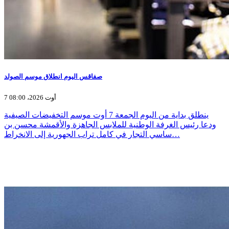
صفاقس اليوم انطلاق موسم الصولد
7 أوت 2026، 08:00
ينطلق بداية من اليوم الجمعة 7 أوت موسم التخفيضات الصيفية
ودعا رئيس الغرفة الوطنية للملابس الجاهزة والأقمشة محسن بن
ساسي التجار في كامل تراب الجهورية إلى الانخراط…