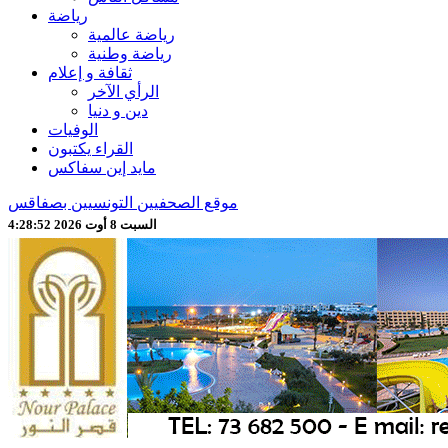
رياضة
رياضة عالمية
رياضة وطنية
ثقافة و إعلام
الرأي الآخر
دين و دنيا
الوفيات
القراء يكتبون
مايد إين سفاكس
موقع الصحفيين التونسيين بصفاقس
السبت 8 أوت 2026 4:28:54