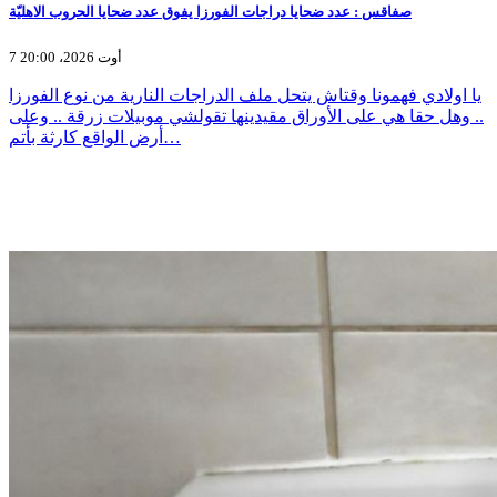
صفاقس : عدد ضحايا دراجات الفورزا يفوق عدد ضحايا الحروب الاهليّة
7 أوت 2026، 20:00
يا اولادي فهمونا وقتاش يتحل ملف الدراجات النارية من نوع الفورزا
.. وهل حقا هي على الأوراق مقيدينها تقولشي موبيلات زرقة .. وعلى
أرض الواقع كارثة بأتم…