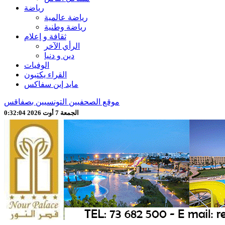
رياضة
رياضة عالمية
رياضة وطنية
ثقافة و إعلام
الرأي الآخر
دين و دنيا
الوفيات
القراء يكتبون
مايد إين سفاكس
موقع الصحفيين التونسيين بصفاقس
الجمعة 7 أوت 2026 0:32:06