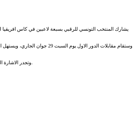
وتجدر الاشارة الى ان المجموعة الاولى تضم كينيا ومدغشقر ونيجيريا والموريس بينما تتركب المجموعة الثالثة من منتخبات زيمبابوي وزامبيا وناميبيا والجزائر.