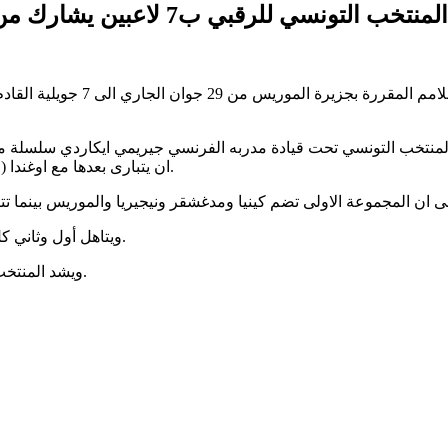
المنتخب التونسي للرقبي ب7 لاعبين يشارك من 29 جوان الى 7 جويلية في كاس افريقيا للامم
يشارك المنتخب التونسي للرقبي ب
ان يتبارى بعدها مع اوغندا (الساعة 9 و50 دقيقة) قبل مواجهة كوت ديفوار (الساعة 12 و12 دقيقة).
ويتاهل أول وثاني كل مجموعة اضافة الى افضل صاحبي مركز ثالث الى الدور ربع النهائي.
ويشد المنتخب التونسي الرحال الى الموريس يوم الاربعاء القادم بوفد يضم 12 لاعبا.