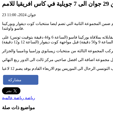
23 جوان 2024، 11:00
سبعة لاعبين في كاس افريقيا للامم المقررة بجزيرة الموريس من 29 جوان الجاري الى 7 جويلية القادم ضمن المجموعة الثانية التي تضم ايضا منتخبات كوت ديفوار وبوركينا
فاسو واوغندا.
وستقام مقابلات الدور الاول يوم السبت 29 جوان الجاري، ويستهل المنتخب التونسي تحت قيادة مدربه الفرنسي جيريمي ايكاردي سلسلة مقابلاته بملاقاة بوركينا فاسو (الساعة 6 و44 دقيقة بتوقيت تونس) على
مشاركة
رياضة
رياضة عالمية
مواضيع ذات صلة