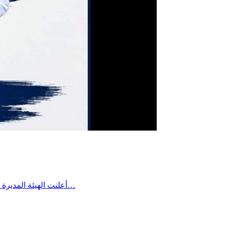
أعلنت الهيئة المديرة للتقدم الرياضي بساقية الداير مؤخرا عن تعيين السيد بلال بن علية رئيسًا لفرع كرة القدم وتمنت له كامل التوفيق والنجاح في مهمته، لما فيه…