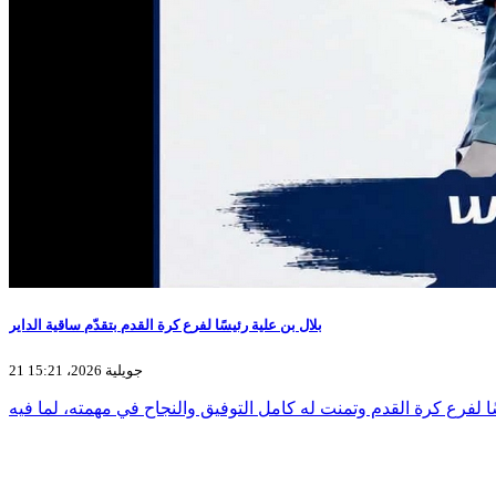
بلال بن علية رئيسًا لفرع كرة القدم بتقدّم ساقية الداير
21 جويلية 2026، 15:21