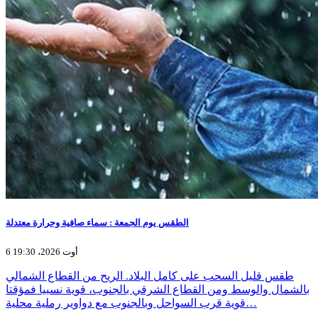
الطقس يوم الجمعة : سماء صافية وحرارة معتدلة
6 أوت 2026، 19:30
طقس قليل السحب على كامل البلاد. الريح من القطاع الشمالي
بالشمال والوسط ومن القطاع الشرقي بالجنوب، قوية نسبيا فمؤقتا
قوية قرب السواحل وبالجنوب مع دواوير رملية محلية…