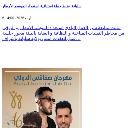
سليانة: ضبط خطة استباقية استعدادا لموسم الأمطار
6 أوت 2026، 14:00
مثلت متابعة سير العمل البلدي استعدادا لموسم الامطار و التوقي
من مخاطر التقلبات المناخية و النظافة و العناية بالبيئة محور جلسة
عمل انعقدت امس بولاية سليانة باشراف…