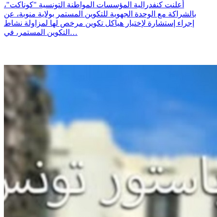
أعلنت كنفدرالية المؤسسات المواطنة التونسية "كوناكت"،
بالشراكة مع الوحدة الجهوية للتكوين المستمر بولاية منوبة، عن
إجراء إستشارة لإختيار هياكل تكوين مرخص لها لمزاولة نشاط
التكوين المستمر، في…