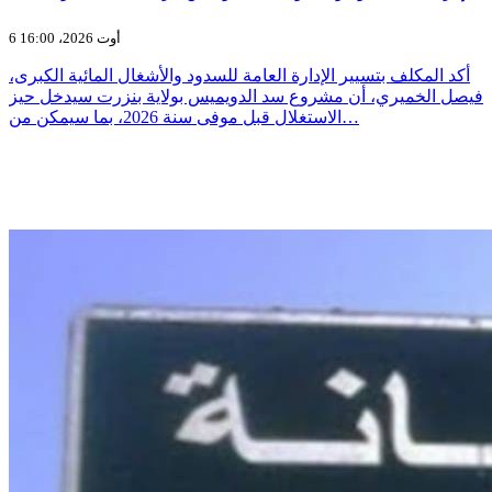
6 أوت 2026، 16:00
أكد المكلف بتسيير الإدارة العامة للسدود والأشغال المائية الكبرى،
فيصل الخميري، أن مشروع سد الدويميس بولاية بنزرت سيدخل حيز
الاستغلال قبل موفى سنة 2026، بما سيمكن من…