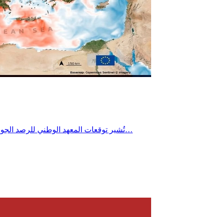
تُشير توقعات المعهد الوطني للرصد الجوي إلى تراجع طفيف جداً في درجات الحرارة يوم الأربعاء 22 جويلية 2026 خاصة بالمناطق الساحلية، مع استمرار الطقس شديد الحرارة بأغلب…