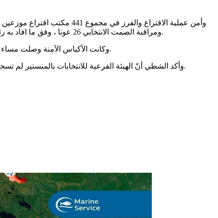
ومراقبة الصمت الانتخابي 26 عونا ، وفق ما افاد به رئيس الهيئة الفرعية للانتخابات خالد الشطي صحفية « وات » الذي افاد ايضا بان نسبة الاقتراع العامة بلغت بالولاية 32 فاصل صفر 1 في المائة.
وكانت الأكياس الآمنة وصلت مساء أمس إلى مركز تجميع النتائج على الساعة العاشرة والنصف مساء، واستكملت اليوم عملية التجميع اليدوي والآلي على الساعة الثامنة صباحا.
وأكد الشطي أنّ الهيئة الفرعية للانتخابات بالمنستير لم تسجل أية عملية خرق للصمت الانتخابي، غير أنّها أحالت على أنظار النيابة العمومية 24 مخالفة ضدّ مجهول متعلقة بتمزيق معلقات وبيانات انتخابية.