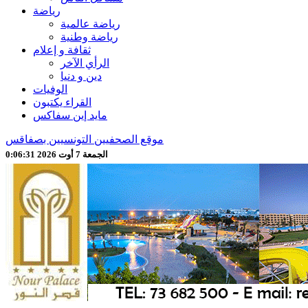
رياضة
رياضة عالمية
رياضة وطنية
ثقافة و إعلام
الرأي الآخر
دين و دنيا
الوفيات
القراء يكتبون
مايد إين سفاكس
موقع الصحفيين التونسيين بصفاقس
الجمعة 7 أوت 2026 0:06:33