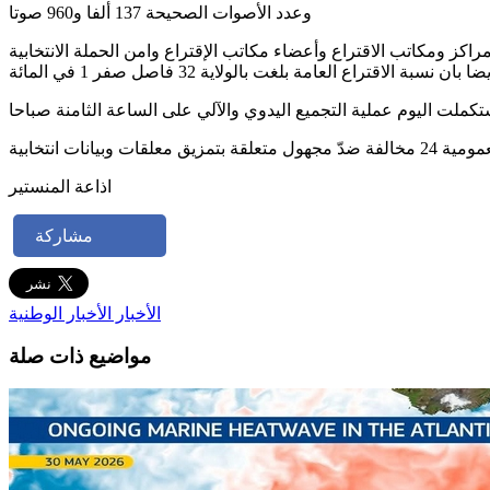
وعدد الأصوات الصحيحة 137 ألفا و960 صوتا
كتب اقتراع موزعين على 185 مركز اقتراع في 13 معتمدية بالجهة، 1893 شخصا بين رؤساء مراكز ومكاتب الاقتراع وأعضاء مكاتب الإقتراع وامن الحملة الانتخابية
اذاعة المنستير
مشاركة
الأخبار
الأخبار الوطنية
مواضيع ذات صلة