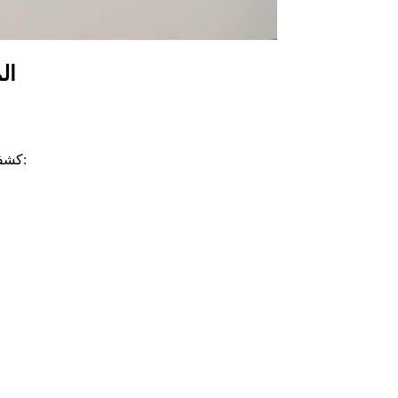
ال
كشفت عملية تجميع وفرز النتائج للانتخابات الرئاسية 2024 في ولاية المنستير بقاعة مصطفي بن جنات عن حصول المترشحين على النتائج التالية: