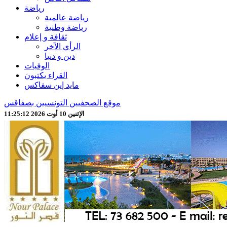
رياضة
رياضة عالمية
رياضة وطنية
ثقافة و إعلام
الرأي الآخر
دين و دنيا
الوفيات
القراء يكتبون
مايد إين سفاكس
موقع الصحفيين التونسيين بصفاقس
الإثنين 10 أوت 2026 11:25:14