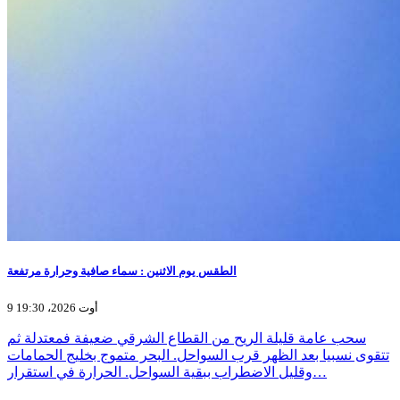
الطقس يوم الاثنين : سماء صافية وحرارة مرتفعة
9 أوت 2026، 19:30
سحب عامة قليلة الريح من القطاع الشرقي ضعيفة فمعتدلة ثم
تتقوى نسبيا بعد الظهر قرب السواحل. البحر متموج بخليج الحمامات
وقليل الاضطراب ببقية السواحل. الحرارة في استقرار…