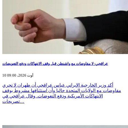
عراقجي: لا مفاوضات مع واشنطن قبل وقف الانتهاكات ودفع التعويضات
10 أوت 2026، 09:00
أكد وزير الخارجية الإيراني عباس عراقجي أن طهران لا تجري
مفاوضات مع الولايات المتحدة حاليا وأن استئنافها مشروط بوقف
الانتهاكات الأمريكية ودفع التعوضات. وقال عراقجي في
تصريحات…