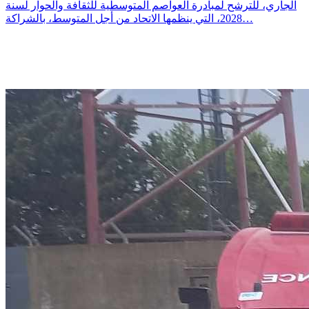
الجاري، للترشح لمبادرة العواصم المتوسطية للثقافة والحوار لسنة
2028، التي ينظمها الاتحاد من أجل المتوسط، بالشراكة…