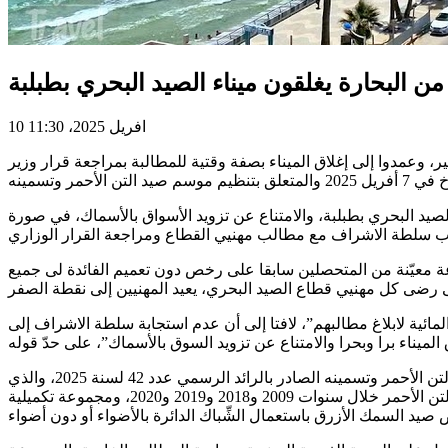
من البحارة يغلقون ميناء الصيد البحري بطبلبة
10 افريل 2025، 11:30
، وعمدوا إلى إغلاق الميناء بصفة وقتية للمطالبة بمراجعة قرار وزير
لصيد البحري بطبلبة، والامتناع عن تزويد الأسواق بالأسماك، في صورة
 معيّنة من المتحصلين سابقا على رخص دون تعميم الفائدة لى جميع
مائية لابلاغ مطالبهم”، لافتا إلى أن عدم استجابة سلطة الاشراف إلى
جدير بالذكر أن الترتيبات الجديدة لصيد التن الأحمر وتسمينه تضمنها قرار وزير الفلاحة والموارد المائية والصيد البحري المتعلق بتنظيم صيد التن الأحمر وتسمينه الصادر بالرائد الرسمي عدد 42 لسنة 2025، والذي
يقضي بأن تتوزع مجموعات صيد التن الأحمر إلى مجموعة أصلية ثابتة تضم 61 وحدة صيد تن أحمر متحصّلة على رخص وحصص فردية لصيد التن الأحمر خلال سنوات 2009 و2018 و2019 و2020، ومجموعة تكميلية