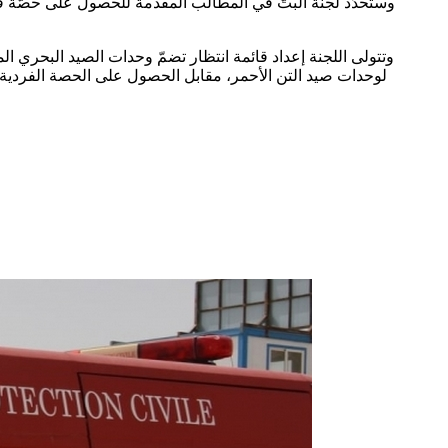
وستحدّد لجنة البتّ في المطالب المقدمة للحصول على حصّة فر