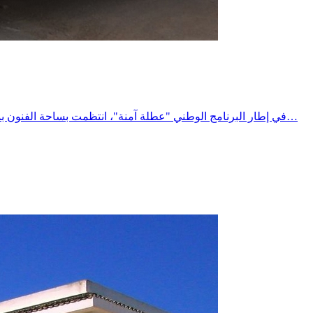
في إطار البرنامج الوطني "عطلة آمنة"، انتظمت بساحة الفنون بمدينة المتلوي حملة توعوية وتحسيسية لفائدة مستعملي الطريق، تحت إشراف السيد معتمد المتلوي، وبمشاركة مختلف الهياكل المتدخلة في…