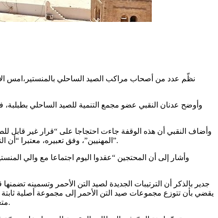
نظّم عدد من أصحاب مراكب الصيد الساحلي بالمنستير،امس الاربعا
وأوضح عدنان النقبي عضو مجمع التنمية للصيد الساحلي بطبلبة، في ت
وأضاف النقبي أن هذه الوقفة جاءت احتجاجا على “قرار غير قابل لل
المهنيين”، وفق تعبيره، معتبرا “أن التراجع عن قرار 2024 الخاص بتنظيم موسم التن الأحمر، الذي حصل على رضى كل مهنيي قطاع الصيد البحري، يعيد المهنيين إلى نقطة الصفر”.
وأشار إلى أن المحتجين “عقدوا اليوم اجتماعا مع والي المنست
متغيّرة تتكوّن من عدد متغيّر من وحدات الصيد البحري متحصلة على رخص صيد السمك الأزرق باستعمال الشِّباك الدائرة بالأضواء أو دون أضواء.