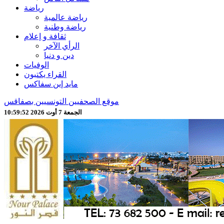
رياضة
رياضة عالمية
رياضة وطنية
ثقافة و إعلام
الرأي الآخر
دين و دنيا
الوفيات
القراء يكتبون
مايد إين سفاكس
موقع الصحفيين التونسيين بصفاقس
الجمعة 7 أوت 2026 10:59:54