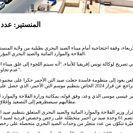
المنستير: عدد 
ء، وقفة احتجاجبة أمام ميناء الصيد البحري بطبلبة من ولاية المنستير
الفلاحة والموارد المائية والصيد البحري المؤرخ في 7 أفريل 2025 والمتعلق بتنظيم موسم صيد التن الأحمر وتسمينه.
صريح لوكالة تونس إفريقيا للأنباء، “أنه سيتم اللجوء إلى غلق ميناء ا
عدم تجاوب سلطة الاشراف مع مطالب مهنيي القطاع ومراجعة القرار الوزاري”.
طعن يعود إلى منظومة فاسدة جعلت صيد التن الأحمر حكرا على مجموعة
ير عيسى موسى الذي وعد، وفق قوله، بمكاتبة وزارة الفلاحة والموارد ال
مطالبهم سيضطرهم إلى التصعيد وإغلاق الميناء برا وبحرا والامتناع عن تزويد السوق بالأسماك”، على حدّ قوله.