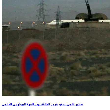
تحذير علمي: سفن هرمز العالقة تهدد التنوع البيولوجي العالمي