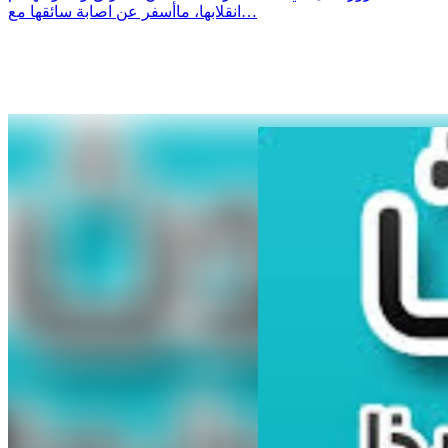
انقلابها، ماأسفر عن اصابة سائقها مع…