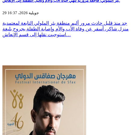
بئر الملولي: فاجعة مرورية تنهي حياة الأب والأم وتحيل الطفلة إلى الإنعاش.
29 جويلية 2026، 16:37
جد منذ قليل حادث مرور أليم منطقة بئر الملولي التابعة لمعتمدية
منزل شاكر، أسفر عن وفاة الأب والأم وإصابة الطفلة بجروح بليغة
استوجبت نقلها إلى قسم الإنعاش…