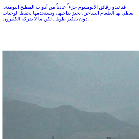
قد تبدو رقائق الألومنيوم جزءاً عادياً من أدوات المطبخ اليومية..
نغطي بها الطعام الساخن، نخبز بداخلها، ونستخدمها لحفظ الوجبات
دون تفكير طويل. لكن ما لا يدركه الكثيرون…