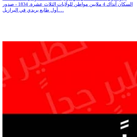
السكان آنذاك 4 ملايين مواطن للولايات الثلاث عشرة. 1834 - صدور
أول طابع بريدي في البرازيل.…