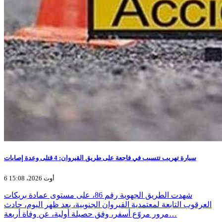
سيارة تهريب تتسبب في فاجعة على طريق القيروان: 4 قتلى وعدة إصابات
6 أوت 2026، 15:08
شهدت الطريق الجهوية رقم 86، على مستوى عمادة بريكات
العرقوب التابعة لمعتمدية القيروان الجنوبية، بعد ظهر اليوم، حادث
مرور مروّع أسفر، وفق حصيلة أولية، عن وفاة أربعة…