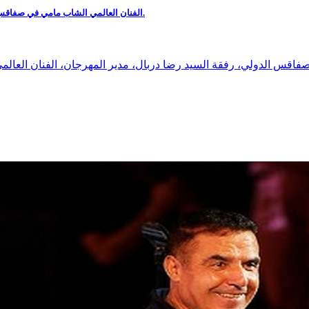
الفنان العالمي الشاب مامي في صفاقس إستقبال رسمي استعدادًا للحفل الحدث ضمن الدورة 46 لمهرجان صفاقس الدولي.