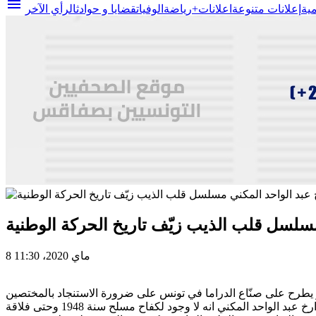
menu
مية
إعلانات متنوعة
اعلانات+
رياضة
الوفيات
قضايا و حوادث
الرأي الآخر
مسلسل قلب الذيب زيّف تاريخ الحركة الوطنية
8 ماي 2020، 11:30
و يطرح على صنّاع الدراما في تونس على ضرورة الاستنجاد بالمختصين
مؤرخين ومدققين في التراث والملبوس والمركوب والمنطوق .كثر اللغط حول ا”لفلاقة” و لحركة المسلحة في تونس في الأربعينات وتبين توارخ عبد الواحد المكني انه لا وجود لكفاح مسلح سنة 1948 وحتى فلاقة