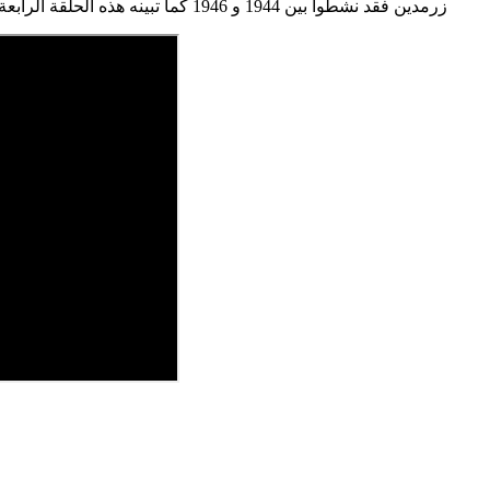
زرمدين فقد نشطوا بين 1944 و 1946 كما تبينه هذه الحلقة الرابعة من التوارخ و في الحلقة الخامسة كيف تم القبض على فلاقة زرمدين