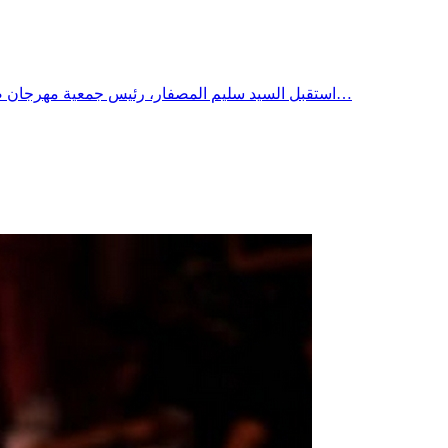
استقبل السيد سليم المصفار، رئيس جمعية مهرجان صفاقس الدولي، رفقة السيد رضا دربال، مدير المهرجان، الفنان العالمي أمير الراي الشاب مامي، وذلك في إطار الاستعدادات النهائية للحفل…