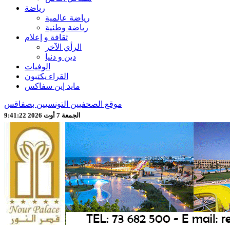
رياضة
رياضة عالمية
رياضة وطنية
ثقافة و إعلام
الرأي الآخر
دين و دنيا
الوفيات
القراء يكتبون
مايد إين سفاكس
موقع الصحفيين التونسيين بصفاقس
الجمعة 7 أوت 2026 9:41:24