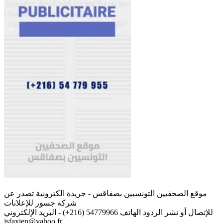
موقع الصحفيين التونسيين بصفاقس - جريدة الكترونية تصدر عن
شركة جسور للإعلانات
للإتصال أو نشر الردود الهاتف 54779966 (216+) - البريد الإلكتروني
jsfaxien@yahoo.fr