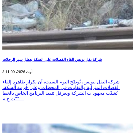
شركة نقل تونس القاء الفضلات على السكة يعطل سير الرحلات
8 أوت 2026، 11:00
شركة النقل بتونس، تُوضّح اليوم السبت، أن تكرار ظاهرة إلقاء
الفضلات المنزلية والنفايات في المحطات وعلى حُرمة السكة،
يُشتّت مجهودات الشركة ويعرقل تنفيذ البرنامج الخاص بالخط
"ت.ج.م"…