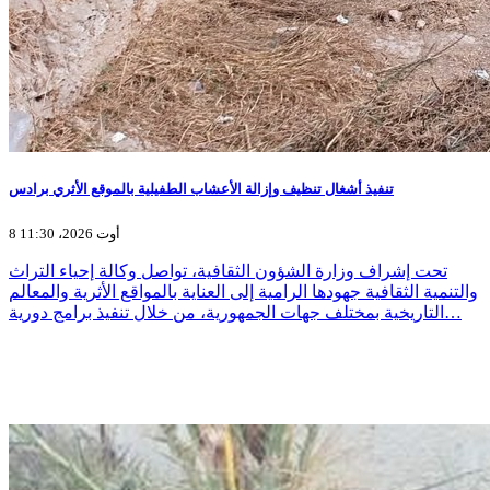
تنفيذ أشغال تنظيف وإزالة الأعشاب الطفيلية بالموقع الأثري برادس
8 أوت 2026، 11:30
تحت إشراف وزارة الشؤون الثقافية، تواصل وكالة إحياء التراث
والتنمية الثقافية جهودها الرامية إلى العناية بالمواقع الأثرية والمعالم
التاريخية بمختلف جهات الجمهورية، من خلال تنفيذ برامج دورية…