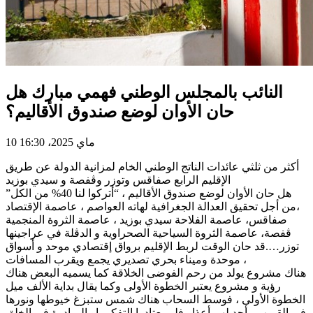
النائب بالمجلس الوطني فهمي مبارك هل
حان الأوان لوضع صندوق الأقاليم؟
10 ماي 2025، 16:30
أكثر من ثلثي عائدات الناتج الوطني الخام لمزانية الدولة عن طريق
الإقليم الرابع صفاقس وتوزر وڨفصة و سيدي بوزيد
هل حان الأوان لوضع صندوق الأقاليم ، “أتركوا لنا 40% من الكل”
،من أجل تحقيق العدالة الجغرافية لهاته العواصم ، عاصمة الإقتصاد
صفاقس، عاصمة الفلاحة سيدي بوزيد ، عاصمة الثروة المنجمية
ڨفصة، عاصمة الثروة السياحية الصحراوية و الدڨلة في عراجينها
توزر….قد حان الوقت لربط الإقليم برواق إقتصادي موحد و أسواق
موحدة وميناء بحري تصديري يجمع ويقرب المسافات ،
هناك مشروع يولد من رحم الفوضى الخلاقة كما يسميه البعض هناك
رؤية و مشروع يعتبر الخطوة الأولى وكما يقال بداية الألف ميل
الخطوة الأولى ، فوسط السحاب هناك شمس ستبزغ خيوطها ونورها
في القريب ، أجد لهم أعذار فلم يعتادوا التفكير او المبادرة في الخلق