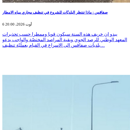
صفاقس : ماذا تنتظر البلديّات للشروع في تنظيف مجاري مياه الامطار
6 أوت 2026، 20:00
يبدو ان خريف هذه السنة سيكون قويا وممطرا حسب تحذيرات
المعهد الوطني للرصد الجوي وبقية المراصد المختصّة والواجب يدعو
بلديات صفاقس الى الاسراع في القيام بعمليّة تنظيف…