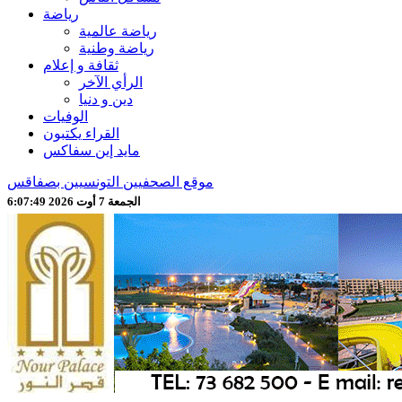
رياضة
رياضة عالمية
رياضة وطنية
ثقافة و إعلام
الرأي الآخر
دين و دنيا
الوفيات
القراء يكتبون
مايد إين سفاكس
موقع الصحفيين التونسيين بصفاقس
الجمعة 7 أوت 2026 6:07:51