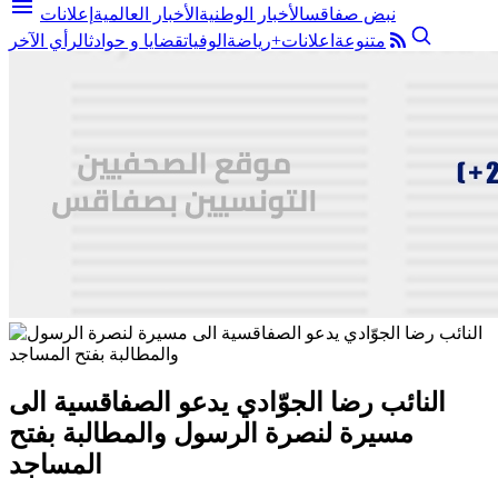
menu
نبض صفاقس
الأخبار الوطنية
الأخبار العالمية
إعلانات
متنوعة
اعلانات+
رياضة
الوفيات
قضايا و حوادث
الرأي الآخر
النائب رضا الجوّادي يدعو الصفاقسية الى
مسيرة لنصرة الرسول والمطالبة بفتح
المساجد