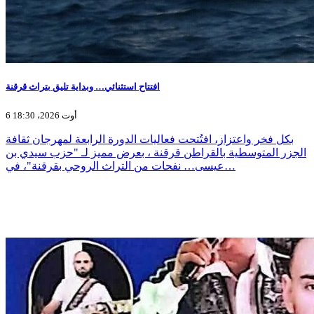
افتتاح استثنائي… وبداية تليق بتراث قرقنة
6 أوت 2026، 18:30
بكل فخر واعتزاز، افتُتحت فعاليات الدورة الرابعة لمهرجان ثقافة
الجزر المتوسطية بالقراطن قرقنة ، بعرض مميز لـ "حزب سيدي بن
عيسى… نفحات من التراث الروحي بقرقنة"، في…