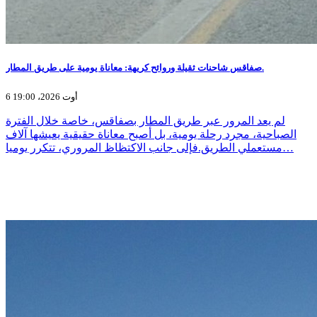
صفاقس شاحنات ثقيلة وروائح كريهة: معاناة يومية على طريق المطار.
6 أوت 2026، 19:00
لم يعد المرور عبر طريق المطار بصفاقس، خاصة خلال الفترة
الصباحية، مجرد رحلة يومية، بل أصبح معاناة حقيقية يعيشها آلاف
مستعملي الطريق.فإلى جانب الاكتظاظ المروري، تتكرر يوميا…