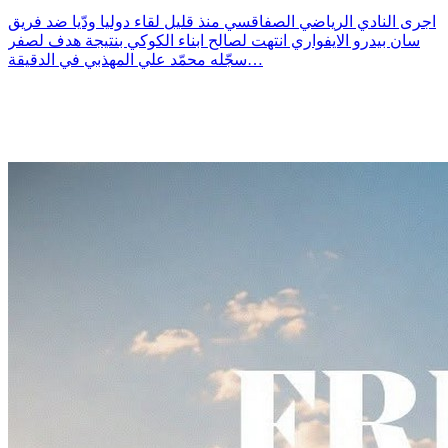
اجرى النادي الرياضي الصفاقسي منذ قليل لقاء دوليا ودّيا ضد فريق
سان بيدرو الايفواري انتهت لصالح ابناء الكوكي بنتيجة هدف لصفر
سجّله محمّد علي المهذبي في الدقيقة…