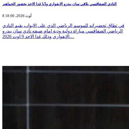
النادي الصفاقسي يلاقي سان بيدرو الايفواري ودّيا غدا الاحد بحضور الجماهير
8 أوت 2026، 18:00
في تطاق تحضيراته للموسم الرياضي الذي على الابواب يقيم النادي
الرياضي الصفاقسي مباراة دولية ودية امام ضيفه نادي سان بيدرو
الإيفواري وذلك غدا الاحد 9 اوت 2026…