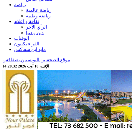
رياضة
رياضة عالمية
رياضة وطنية
ثقافة و إعلام
الرأي الآخر
دين و دنيا
الوفيات
القراء يكتبون
مايد إين سفاكس
موقع الصحفيين التونسيين بصفاقس
الإثنين 10 أوت 2026 14:20:34