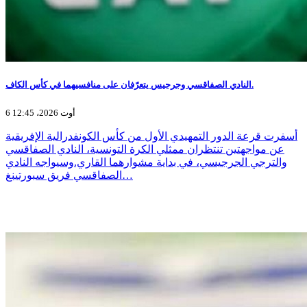
النادي الصفاقسي وجرجيس يتعرّفان على منافسيهما في كأس الكاف.
6 أوت 2026، 12:45
أسفرت قرعة الدور التمهيدي الأول من كأس الكونفدرالية الإفريقية
عن مواجهتين تنتظران ممثلي الكرة التونسية، النادي الصفاقسي
والترجي الجرجيسي، في بداية مشوارهما القاري.وسيواجه النادي
الصفاقسي فريق سبورتينغ…