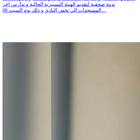
ندوة صحفية لتقديم الهيئة التسييرية الحالية و تدارس اخر
المستجدات الي تخص النادي و ذلك يوم السبت 08…