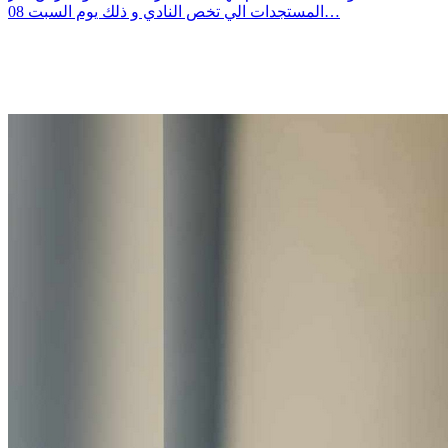
المستجدات الي تخص النادي و ذلك يوم السبت 08…