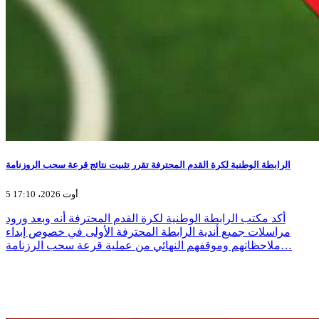
الرابطة الوطنية لكرة القدم المحترفة تقرر تثبيت نتائج قرعة سحب الروزنامة
5 أوت 2026، 17:10
أكد مكتب الرابطة الوطنية لكرة القدم المحترفة أنه وبعد ورود
مراسلات جميع أندية الرابطة المحترفة الأولى في خصوص إبداء
ملاحظاتهم وموقفهم النهائي من عملية قرعة سحب الرزنامة…