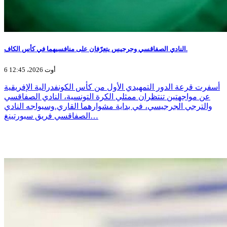
النادي الصفاقسي وجرجيس يتعرّفان على منافسيهما في كأس الكاف.
6 أوت 2026، 12:45
أسفرت قرعة الدور التمهيدي الأول من كأس الكونفدرالية الإفريقية
عن مواجهتين تنتظران ممثلي الكرة التونسية، النادي الصفاقسي
والترجي الجرجيسي، في بداية مشوارهما القاري.وسيواجه النادي
الصفاقسي فريق سبورتينغ…