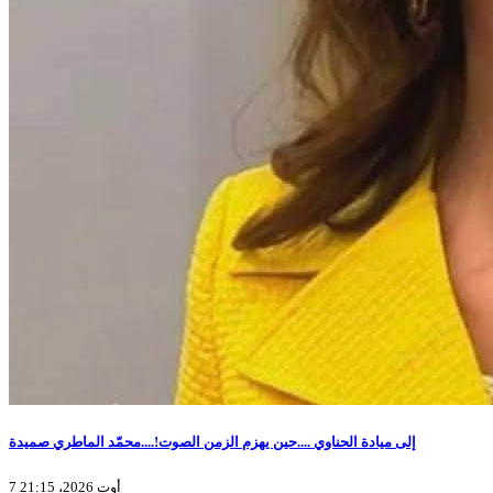
إلى ميادة الحناوي ....حين يهزم الزمن الصوت!....محمّد الماطري صميدة
7 أوت 2026، 21:15