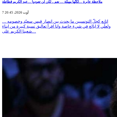
ملاحظة عابرة …لكنّها مهمّة … نعم .. لكن لن تعودوا …عبد الكريم قطاطة
7 أوت 2026، 20:45
اتابع كجلّ التونسيين ما يحدث بين انصار قيس سعيّد وخصومه …
ولعلّي لا ابالغ في شيء خاصة وانا اقرأ تعاليق نسبة كبيرة من ابناء
شعبنا الكريم على…