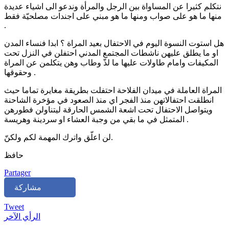
نتكلم كثيرا عن المساواة بين الرجل والمرأة وندعو الى اشياء عديدة
منها ما هو على صواب ومنها ما هو مبني على اجندات مصلحيّة فقط
.
هل استوت النسوة اليوم في الاحتفال بعيد المراة ؟ ابدا فنساء المدن
او ما يطلق عليهن ناشطات المجتمع المدني احتفلن في النزل تحت
المكيفات وامام طاولات عليها ما لذّ وطاب وهن يتكلمن عن المراة
وحقوقها .
المراة العاملة في ميدان الفلاحة احتفلت بطريقة مغايرة تماما حيث
انطلقت احتفالاتهن منذ الفجر اي منذ الصعود في مؤخرة الشاحنة
ويتواصل الاحتفال تحت اشعة الشمس الحارقة ليتناولن فطورهن
المتمثل في ما بقي من وجبة العشاء او سردينة وهريسة .
لن اعلّق واترك المهمة لكم ولكنّ.
حافظ
Partager
مشاركة
Tweet
الرأي الآخر