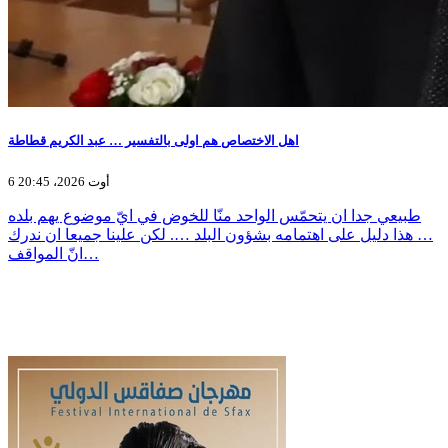
اهل الاختصاص هم اولى بالتفسير … عبد الكريم قطاطة
6 أوت 2026، 20:45
طبيعي جدا ان يتحمّس الواحد منّا للخوض في ايّ موضوع يهم بلده
… هذا دليل على اهتمامه بشؤون البلد …. لكن علينا جميعا ان ندرك
انّ المواقف…