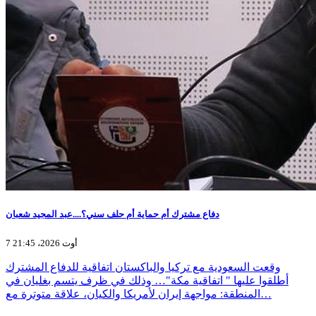
دفاع مشترك أم حماية أم حلف سني؟....عبد المجيد شعبان
7 أوت 2026، 21:45
وقعت السعودية مع تركيا والباكستان اتفاقية للدفاع المشترك
أطلقوا عليها " اتفاقية مكة"… وذلك في ظرف يتسم بغليان في
المنطقة: مواجهة إيران لأمريكا والكيان، علاقة متوترة مع…