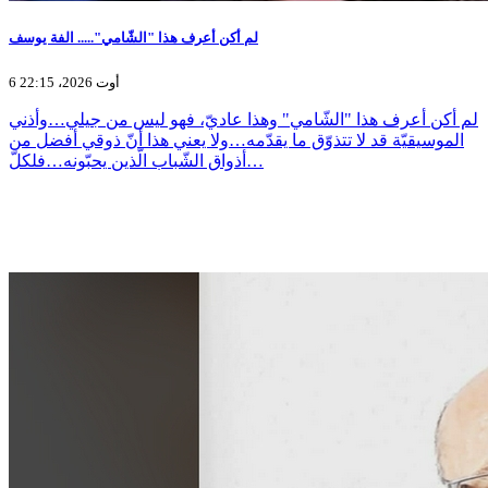
لم أكن أعرف هذا "الشّامي"..... الفة يوسف
6 أوت 2026، 22:15
لم أكن أعرف هذا "الشّامي" وهذا عاديّ، فهو ليس من جيلي…وأذني
الموسيقيّة قد لا تتذوّق ما يقدّمه…ولا يعني هذا أنّ ذوقي أفضل من
أذواق الشّباب الّذين يحبّونه…فلكلّ…