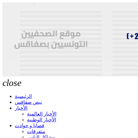
close
الرئيسية
نبض صفاقس
الأخبار
الأخبار العالمية
الأخبار الوطنية
قضايا و حوادث
متفرقات
مشاكل الناس