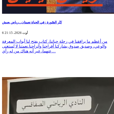
كبّر الصّورة : في الحياة نعمتان....رياض يعيش
6 أوت 2026، 21:15
من أعظم ما يرافقنا في رحلة حياتنا، كتاب يفتح لنا أبواب المعرفة
والوعي، وصديق صدوق يشاركنا أفراحنا وأتراحنا.نعمتنا لا يٌستغنى
عنهما، غير أنه هناك من له رأي…