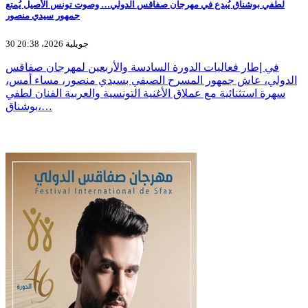
لطفي بوشناق يُبدع في مهرجان صفاقس الدولي… وصوت تونس الأصيل يُمتع
جمهور سيدي منصور
30 جويلية 2026، 20:38
في إطار فعاليات الدورة السادسة والأربعين لمهرجان صفاقس
الدولي، عاش جمهور المسرح الصيفي بسيدي منصور، مساء أمس،
سهرة استثنائية مع عملاق الأغنية التونسية والعربية الفنان لطفي
بوشناق،…