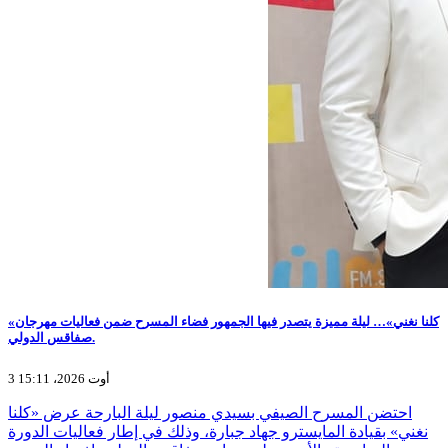
«كلنا نغني»… ليلة مميزة يتصدر فيها الجمهور فضاء المسرح ضمن فعاليات مهرجان
صفاقس الدولي.
3 أوت 2026، 15:11
احتضن المسرح الصيفي بسيدي منصور ليلة البارحة عرض «كلنا
نغني» بقيادة المايسترو جهاد جبارة، وذلك في إطار فعاليات الدورة