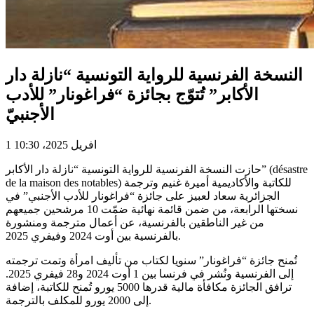
النسخة الفرنسية للرواية التونسية “نازلة دار
الأكابر” تُتوّج بجائزة “فراغونار” للأدب
الأجنبيّ
1 افريل 2025، 10:30
حازت النسخة الفرنسية للرواية التونسية “نازلة دار الأكابر” (désastre
de la maison des notables) للكاتبة والأكاديمية أميرة غنيم وترجمة
الجزائرية سعاد لعبيز على جائزة “فراغونار للأدب الأجنبي” في
نسختها الرابعة، من ضمن قائمة نهائية ضمّت 10 مرشحين جميعهم
من غير الناطقين بالفرنسية، عن أعمال مترجمة ومنشورة
بالفرنسية بين أوت 2024 وفيفري 2025.
تُمنح جائزة “فراغونار” سنويا لكتاب من تأليف امرأة وتمت ترجمته
إلى الفرنسية ونُشر في فرنسا بين 1 أوت 2024 و28 فيفري 2025.
ترافق الجائزة مكافأة مالية قدرها 5000 يورو تُمنح للكاتبة، إضافة
إلى 2000 يورو للمكلف بالترجمة.