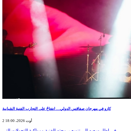
كازو في مهرجان صفاقس الدولي… انفتاحٌ على التجارب الفنية الشبابية
2 أوت 2026، 18:00
في إطار سعيه إلى تنويع برمجته الفنية ومواكبة التحولات التي