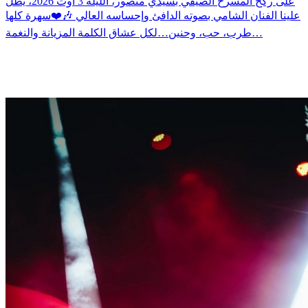
على ركح المسرح الصيفي بسيدي منصور، الليلة 3 أوت 2026، يطلّ
علينا الفنان الشامي بصوته الدافئ وإحساسه العالي 🎶❤️سهرة كلها
طرب، حب، وحنين…لكل عشاق الكلمة المزيانة والنغمة…