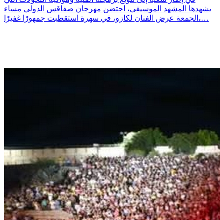
يشهدها المشهد الموسيقي، احتضن مهرجان صفاقس الدولي مساء
الجمعة عرض الفنان لكازو، في سهرة استقطبت جمهورًا غفيرًا،…