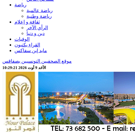
رياضة
رياضة عالمية
رياضة وطنية
ثقافة و إعلام
الرأي الآخر
دين و دنيا
الوفيات
القراء يكتبون
مايد إين سفاكس
موقع الصحفيين التونسيين بصفاقس
الأحَد 9 أوت 2026 10:29:23