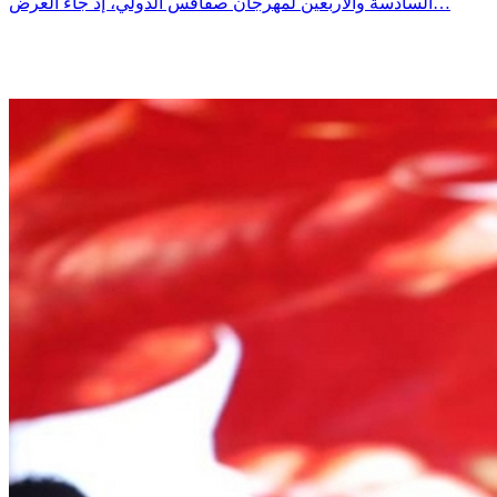
السادسة والأربعين لمهرجان صفاقس الدولي، إذ جاء العرض…