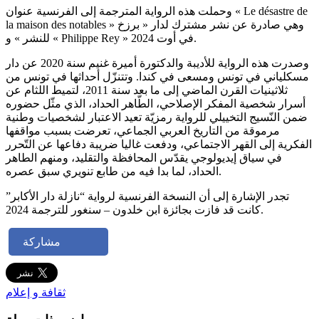
وحملت هذه الرواية المترجمة إلى الفرنسية عنوان « Le désastre de
la maison des notables » وهي صادرة عن نشر مشترك لدار « برزخ
للنشر » و « Philippe Rey » في أوت 2024.
وصدرت هذه الرواية للأديبة والدكتورة أميرة غنيم سنة 2020 عن دار
مسكلياني في تونس ومسعى في كندا. وتتنزّل أحداثها في تونس من
ثلاثينيات القرن الماضي إلى ما بعد سنة 2011، لتميط اللثام عن
أسرار شخصية المفكر الإصلاحي، الطّاهر الحداد، الذي مثّل حضوره
ضمن النّسيج التخييلي للرواية رمزيّة تعيد الاعتبار لشخصيات وطنية
مرموقة من التاريخ العربي الجماعي، تعرضت بسبب مواقفها
الفكرية إلى القهر الاجتماعي، ودفعت غاليا ضريبة دفاعها عن التّحرر
في سياق إيديولوجي يقدّس المحافظة والتقليد، ومنهم الطاهر
الحداد، لما بدا فيه من طابع تنويري سبق عصره.
تجدر الإشارة إلى أن النسخة الفرنسية لرواية “نازلة دار الأكابر”
كانت قد فازت بجائزة ابن خلدون – سنغور للترجمة 2024.
مشاركة
ثقافة و إعلام