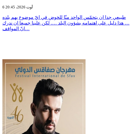
6 أوت 2026، 20:45
طبيعي جدا ان يتحمّس الواحد منّا للخوض في ايّ موضوع يهم بلده
… هذا دليل على اهتمامه بشؤون البلد …. لكن علينا جميعا ان ندرك
انّ المواقف…