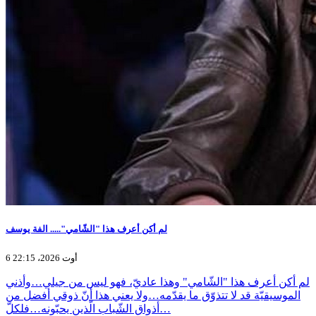
لم أكن أعرف هذا "الشّامي"..... الفة يوسف
6 أوت 2026، 22:15
لم أكن أعرف هذا "الشّامي" وهذا عاديّ، فهو ليس من جيلي…وأذني
الموسيقيّة قد لا تتذوّق ما يقدّمه…ولا يعني هذا أنّ ذوقي أفضل من
أذواق الشّباب الّذين يحبّونه…فلكلّ…