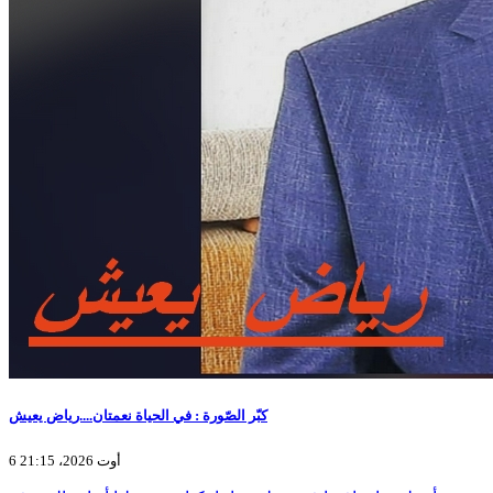
كبّر الصّورة : في الحياة نعمتان....رياض يعيش
6 أوت 2026، 21:15