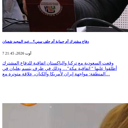
دفاع مشترك أم حماية أم حلف سني؟....عبد المجيد شعبان
7 أوت 2026، 21:45
وقعت السعودية مع تركيا والباكستان اتفاقية للدفاع المشترك
أطلقوا عليها " اتفاقية مكة"… وذلك في ظرف يتسم بغليان في
المنطقة: مواجهة إيران لأمريكا والكيان، علاقة متوترة مع…