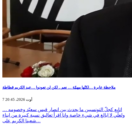
ملاحظة عابرة …لكنّها مهمّة … نعم .. لكن لن تعودوا …عبد الكريم قطاطة
7 أوت 2026، 20:45
اتابع كجلّ التونسيين ما يحدث بين انصار قيس سعيّد وخصومه …
ولعلّي لا ابالغ في شيء خاصة وانا اقرأ تعاليق نسبة كبيرة من ابناء
شعبنا الكريم على…