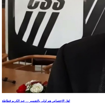
اهل الاختصاص هم اولى بالتفسير … عبد الكريم قطاطة