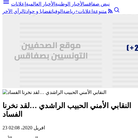
menu
نبض صفاقس
الأخبار الوطنية
الأخبار العالمية
إعلانات
متنوعة
اعلانات+
رياضة
الوفيات
قضايا و حوادث
الرأي الآخر
النقابي الأمني الحبيب الراشدي …لقد نخرنا
الفساد
23 افريل 2020، 02:08