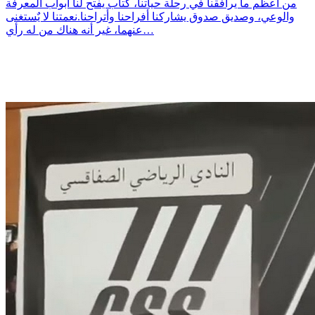
من أعظم ما يرافقنا في رحلة حياتنا، كتاب يفتح لنا أبواب المعرفة
والوعي، وصديق صدوق يشاركنا أفراحنا وأتراحنا.نعمتنا لا يٌستغنى
عنهما، غير أنه هناك من له رأي…