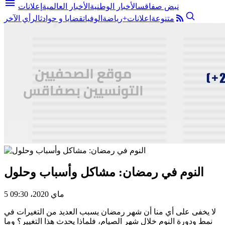
menu
نبض صفاقس
الأخبار الوطنية
الأخبار العالمية
إعلانات
متنوعة
اعلانات+
رياضة
الوفيات
قضايا و حوادث
الرأي الآخر
النوم في رمضان: مشاكل وأسباب وحلول
5 ماي 2020، 09:30
لا يخفى على أي منا أن شهر رمضان يسبب العديد من التغيرات في
نمط ودورة النوم خلال شهر الصيام، فلماذا يحدث هذا التغيير؟ وما