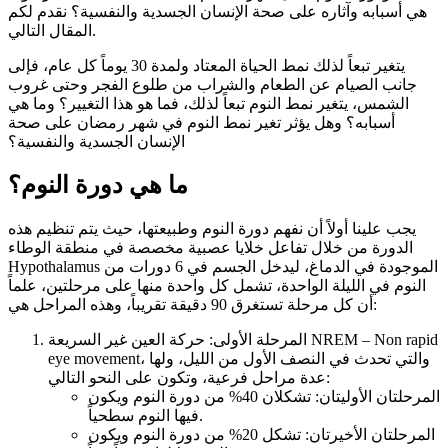
هي أسبابه وآثاره على صحة الإنسان الجسدية والنفسية؟ نقدم لكم
المقال التالي.
يتغير تبعاً لذلك نمط الحياة المعتاد ولمدة 30 يوماً كل عام، فإلى
جانب الصيام عن الطعام والشراب من طلوع الفجر وحتى غروب
الشمس، يتغير نمط النوم تبعاً لذلك، فما هو هذا التغيير؟ وما هي
أسبابه؟ وهل يؤثر تغير نمط النوم في شهر رمضان على صحة
الإنسان الجسدية والنفسية؟
ما هي دورة النوم؟
يجب علينا أولاً أن نفهم دورة النوم وطبيعتها، حيث يتم تنظيم هذه
الدورة من خلال تفاعل خلايا عصبية مخصصة في منطقة الوطاء
Hypothalamus الموجودة في الدماغ، ليدخل الجسم في 6 دورات من
النوم في الليلة الواحدة، تشمل كل واحدة منها على مرحلتين، علماً
أن كل مرحلة تستغرق 90 دقيقة تقريباً، وهذه المراحل هي:
المرحلة الأولى: حركة العين غير السريعة NREM – Non rapid
eye movement، والتي تحدث في النصف الأول من الليل، ولها
عدة مراحل فرعية، وتكون على النحو التالي:
المرحلتان الأوليتان: تشكلان 40% من دورة النوم ويكون
فيها النوم سطحياً.
المرحلتان الأخيرتان: تشكل 20% من دورة النوم ويكون