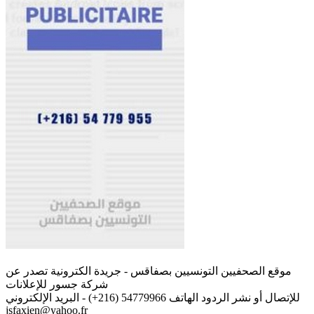
موقع الصحفيين التونسيين بصفاقس - جريدة الكترونية تصدر عن
شركة جسور للإعلانات
للإتصال أو نشر الردود الهاتف 54779966 (216+) - البريد الإلكتروني
jsfaxien@yahoo.fr