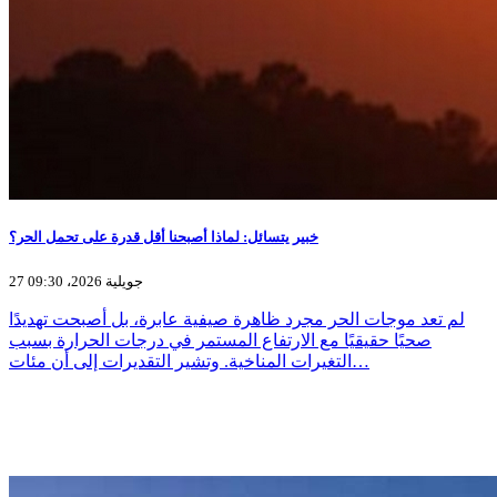
خبير يتسائل: لماذا أصبحنا أقل قدرة على تحمل الحر؟
27 جويلية 2026، 09:30
لم تعد موجات الحر مجرد ظاهرة صيفية عابرة، بل أصبحت تهديدًا
صحيًا حقيقيًا مع الارتفاع المستمر في درجات الحرارة بسبب
التغيرات المناخية. وتشير التقديرات إلى أن مئات…