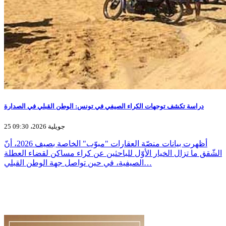
دراسة تكشف توجهات الكراء الصيفي في تونس: الوطن القبلي في الصدارة
25 جويلية 2026، 09:30
أظهرت بيانات منصّة العقارات "مبوّب" الخاصة بصيف 2026، أنّ
الشّقق ما تزال الخيار الأوّل للباحثين عن كراء مساكن لقضاء العطلة
الصيفية، في حين تواصل جهة الوطن القبلي…