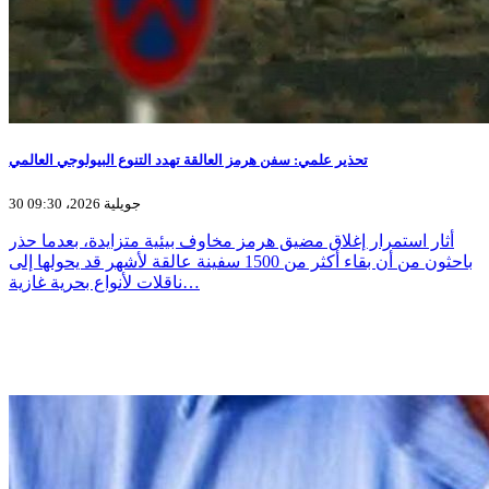
تحذير علمي: سفن هرمز العالقة تهدد التنوع البيولوجي العالمي
30 جويلية 2026، 09:30
أثار استمرار إغلاق مضيق هرمز مخاوف بيئية متزايدة، بعدما حذر
باحثون من أن بقاء أكثر من 1500 سفينة عالقة لأشهر قد يحولها إلى
ناقلات لأنواع بحرية غازية…