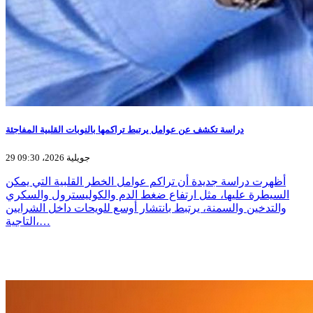
دراسة تكشف عن عوامل يرتبط تراكمها بالنوبات القلبية المفاجئة
29 جويلية 2026، 09:30
أظهرت دراسة جديدة أن تراكم عوامل الخطر القلبية التي يمكن
السيطرة عليها، مثل ارتفاع ضغط الدم والكوليسترول والسكري
والتدخين والسمنة، يرتبط بانتشار أوسع للويحات داخل الشرايين
التاجية،…