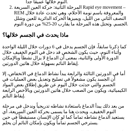
النوم خلالها عميقاً جداً.
المرحلة الثانية: حركة العين السريعة Rapid eye movement –
REM والمعروفة باسم نومة الأحلام، وهي تحدث عادة خلال
النصف الثاني من الليل، ويميزها الحركة الدائرية للعين وشلل
الجسم. وتحتل هذه المرحلة ما يقارب 20-25% من دورة النوم.
ماذا يحدث في الجسم خلالها؟
كما ذكرنا سابقاً، فإن الجسم يدخل في 6 دورات خلال الليلة الواحدة
وأثناء النوم، حيث يكون الشخص قد دخل في النوم الخفيف خلال
الدورة الأولى والثانية، بمعنى أن الدماغ لا يزال نشطاً وبالإمكان
إيقاظ النائم بسهولة خلال هاتين الدورتين.
أما في الدورتين الثالثة والرابعة يبدأ نشاط الدماغ في الانخفاض، إلا
أن الجسد يكون مشغولاً في تصليح وتعديل بعض العمليات في
الجسم والتي حدثت خلال اليوم عن طريق إطلاق بعض المواد
الكيميائية، ويكون من الصعب خلال هاتين الدورتين وبالأخص الرابعة
إيقاظ النائم.
من بعد ذلك يبدأ الدماغ باستعادة نشاطه تدريجياً وندخل في مرحلة
النوم الخفيف، ويحدث هنا ما يسمى بحركة العين السريعة، أي
يستعيد الدماغ نشاطه تماماً كما لو كان الإنسان مستيقظاً في حين
يسترخي الجسم تماماً ويكون بإمكان النائم أن يحلم.