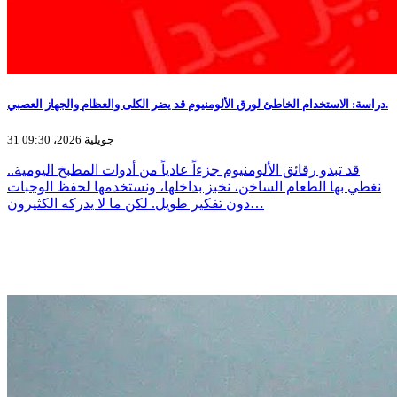
دراسة: الاستخدام الخاطئ لورق الألومنيوم قد يضر الكلى والعظام والجهاز العصبي.
31 جويلية 2026، 09:30
قد تبدو رقائق الألومنيوم جزءاً عادياً من أدوات المطبخ اليومية..
نغطي بها الطعام الساخن، نخبز بداخلها، ونستخدمها لحفظ الوجبات
دون تفكير طويل. لكن ما لا يدركه الكثيرون…