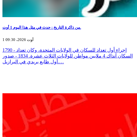
من ذاكرة التاريخ : حدث في مثل هذا اليوم 1 أوت.
1 أوت 2026، 09:30
1790 - إجراء أول تعداد للسكان في الولايات المتحدة، وكان تعداد
السكان آنذاك 4 ملايين مواطن للولايات الثلاث عشرة. 1834 - صدور
أول طابع بريدي في البرازيل.…