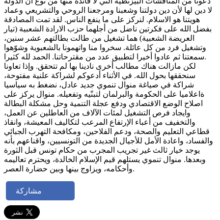
دعونا من المناقشات البيزنطية التي لا فائدة منها من نوع أن الدولة
لا دين لها لأن دين دولتنا وشعبنا ومرجعنا الروحي والتشريعي وعماد
هويتنا هو الاسلام. لنركز على ما ينفع الناس. لقد تمت المصادقة
بفضل الله على فكرتين ناضل من أجلهما حزب الارادة الشعبية (تيار
العريضة الشعبية) هما تشغيل من طالت بطالتهم عشر سنين،
وتشغيل فرد من كل عائلة. سخروا منا واتهمونا بالشعبوية وشوّهوا
سمعتنا ثم عادوا أخيرا لتطبيق عدد من مقترحاتنا. الحمد لله كثيرا.
لكن مازالت هناك مطالب أخرى نادينا بها لم تتحقق. وإذا تعاونا
سنحققها بحول الله. في الأثناء أدعوكم لشراكة علنية مفتوحة،
شراكة في صياغة منوال تنموي جديد عادل، نضغط به سياسيا
ةاعلاميا على الحكومة والبرلمان لتبنّيه وتفعيله. منوال يركز على
اصلاح الوضع الاقتصادي ودفع عجلة التنمية وحل مشكلة البطالة
وايجاد فرص التشغيل لمئات الآلاف من العاطلين عن العمل،
والتخفيف من أعباء الإرتفاع المرعب لتكاليف المعيشة، وانقاذ
قطاعي التعليم والصحة، ودعم الفلاحين، ومكافحة التهرب الجبائي
والفساد، واعادة الأمل للأجيال الجديدة من التونسيين، واقناعهم بأنه
يوجد خيار ثالث غير تجريب المجرب من حكام تونس قبل الثورة
وبعدها. منوال تنموي يستلهم قيم الإسلام الخالدة، ويحترم تعاليمه
وأحكامه، ويزاوج بينها وبين حضارة العصر.
مشاركة