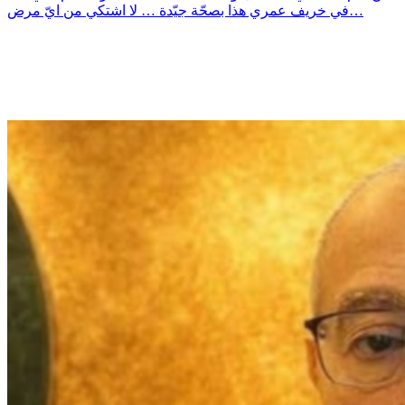
في خريف عمري هذا بصحّة جيّدة … لا اشتكي من ايّ مرض…