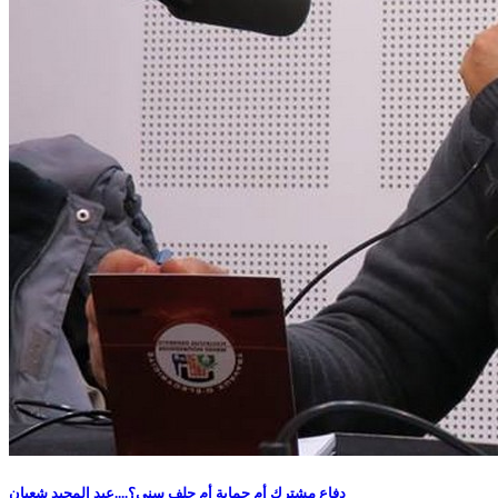
دفاع مشترك أم حماية أم حلف سني؟....عبد المجيد شعبان