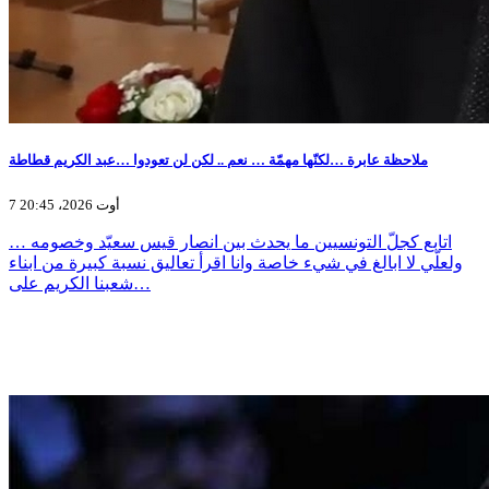
ملاحظة عابرة …لكنّها مهمّة … نعم .. لكن لن تعودوا …عبد الكريم قطاطة
7 أوت 2026، 20:45
اتابع كجلّ التونسيين ما يحدث بين انصار قيس سعيّد وخصومه …
ولعلّي لا ابالغ في شيء خاصة وانا اقرأ تعاليق نسبة كبيرة من ابناء
شعبنا الكريم على…