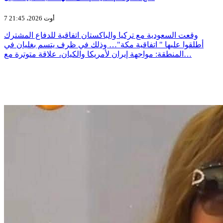
7 أوت 2026، 21:45
وقعت السعودية مع تركيا والباكستان اتفاقية للدفاع المشترك
أطلقوا عليها " اتفاقية مكة"… وذلك في ظرف يتسم بغليان في
المنطقة: مواجهة إيران لأمريكا والكيان، علاقة متوترة مع…