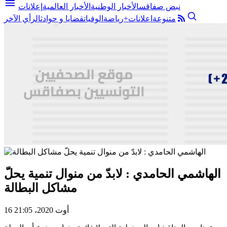
menu
نبض صفاقس
الأخبار الوطنية
الأخبار العالمية
إعلانات
متنوعة
اعلانات+
رياضة
الوفيات
قضايا و حوادث
الرأي الآخر
الهاشمي الحامدي : لابدّ من منوال تنمية يحلّ
مشاكل البطالة
16 أوت 2020، 21:05