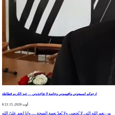
ارجوكم اسمعوني وافهموني وخاصة لا تؤاخذوني … عبد الكريم قطاطة
8 أوت 2026، 21:15
من نعم الله التي لا تُحصى ولا تُعدّ نعمة الصحة … وانا انعم عليّ الله