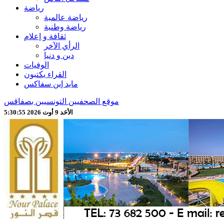
رياضة
رياضة عالمية
رياضة وطنية
ثقافة و إعلام
الرأي الآخر
دين و دنيا
الوفيات
القراء يكتبون
مايد إين سفاكس
موقع الصحفيين التونسيين بصفاقس
الأحَد 9 أوت 2026 5:30:57