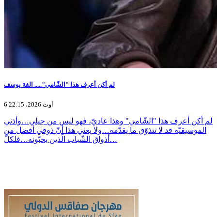
لم أكن أعرف هذا "الشّامي"..... الفة يوسف
6 أوت 2026، 22:15
لم أكن أعرف هذا "الشّامي" وهذا عاديّ، فهو ليس من جيلي…وأذني
الموسيقيّة قد لا تتذوّق ما يقدّمه…ولا يعني هذا أنّ ذوقي أفضل من
أذواق الشّباب الّذين يحبّونه…فلكلّ…