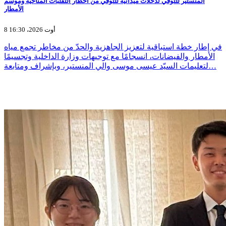
المنستير للتوقّي تدخلات ميدانية للتوقي من أخطار التقلبات المناخية وموسم
الأمطار
8 أوت 2026، 16:30
في إطار خطة استباقية لتعزيز الجاهزية والحدّ من مخاطر تجمع مياه
الأمطار والفيضانات، انسجامًا مع توجيهات وزارة الداخلية وتجسيمًا
لتعليمات السيّد عيسى موسى والي المنستير، وبإشراف ومتابعة…