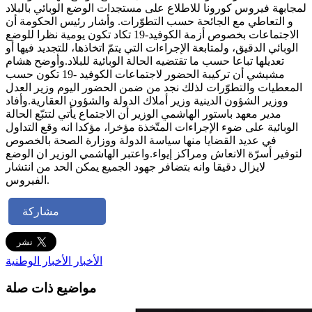
لمجابهة فيروس كورونا للاطلاع على مستجدات الوضع الوبائي بالبلاد
و التعاطي مع الجائحة حسب التطوّرات. وأشار رئيس الحكومة أن
الاجتماعات بخصوص أزمة الكوفيد-19 تكاد تكون يومية نظرا للوضع
الوبائي الدقيق، ولمتابعة الإجراءات التي يتمّ اتخاذها، للتجديد فيها أو
تعديلها تباعا حسب ما تقتضيه الحالة الوبائية للبلاد.وأوضح هشام
مشيشي أن تركيبة الحضور لاجتماعات الكوفيد -19 تكون حسب
المعطيات والتطوّرات لذلك نجد من ضمن الحضور اليوم وزير العدل
ووزير الشؤون الدينية وزير أملاك الدولة والشؤون العقارية.وأفاد
مدير معهد باستور الهاشمي الوزير أن الاجتماع يأتي لتتبّع الحالة
الوبائية على ضوء الإجراءات المتّخذة مؤخرا، مؤكدا انه وقع التداول
في عديد القضايا منها سياسة الدولة ووزارة الصحة بالخصوص
لتوفير أسرّة الانعاش ومراكز إيواء.واعتبر الهاشمي الوزير ان الوضع
لايزال دقيقا وانه بتضافر جهود الجميع يمكن الحد من انتشار
الفيروس.
مشاركة
الأخبار
الأخبار الوطنية
مواضيع ذات صلة