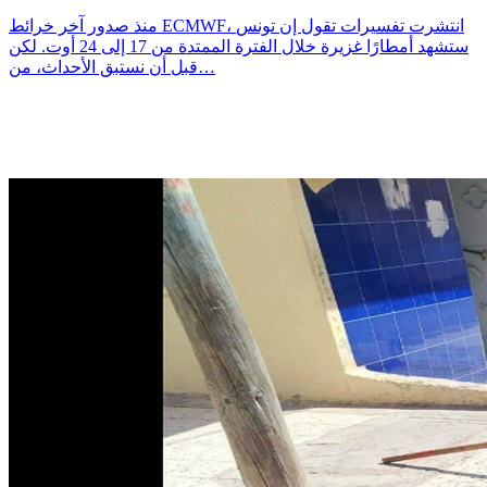
منذ صدور آخر خرائط ECMWF، انتشرت تفسيرات تقول إن تونس
ستشهد أمطارًا غزيرة خلال الفترة الممتدة من 17 إلى 24 أوت. لكن
قبل أن نستبق الأحداث، من…