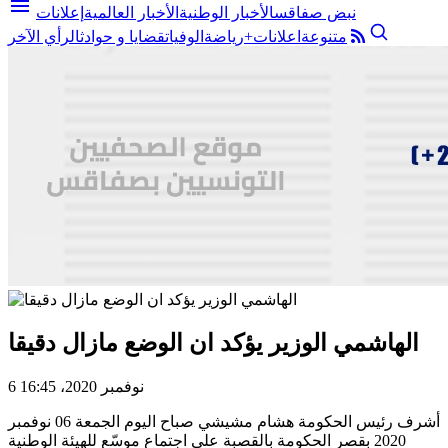
menu
نبض صفاقس
الأخبار الوطنية
الأخبار العالمية
إعلانات
متنوعة
اعلانات+
رياضة
الوفيات
قضايا و حوادث
الرأي الآخر
الهاشمي الوزير يؤكد ان الوضع مازال دقيقا
6 نوفمبر 2020، 16:45
أشرف رئيس الحكومة هشام مشيشي صباح اليوم الجمعة 06 نوفمبر
2020 بقصر الحكومة بالقصبة على اجتماع موسّع للهيئة الوطنية