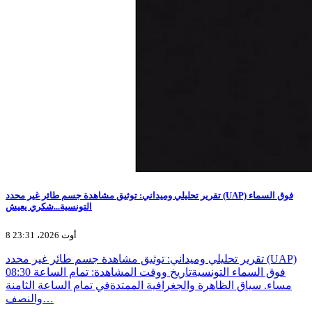
تقرير تحليلي وميداني: توثيق مشاهدة جسم طائر غير محدد (UAP) فوق السماء
التونسية...شكري يعيش
8 أوت 2026، 23:31
تقرير تحليلي وميداني: توثيق مشاهدة جسم طائر غير محدد (UAP)
فوق السماء التونسيةتاريخ ووقت المشاهدة: تمام الساعة 08:30
مساء. سياق الظاهرة والجغرافية الممتدةفي تمام الساعة الثامنة
والنصف…