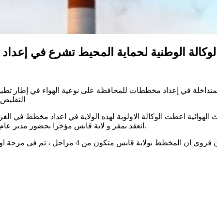
لوكالة الوطنية لحماية المحيط تشرع في إعدا
متداخلة في إعداد مخططات للمحافظة على نوعية الهواء في إطار تطبيق 
التقليص 
التلوث الهوائية اعطت الوكالة الاولوية لهذه الولاية في اعداد مخطط 
انعقد بمقر و لاية قابس مؤخرا بحضور مدير عام الوكالة و تم التاكيد على ضرورة العمل التشاركي لنتفيذ هذا المخطط.
واوضحت مديرة متابعة الاوساط بالوكالة الوطنية لحماي