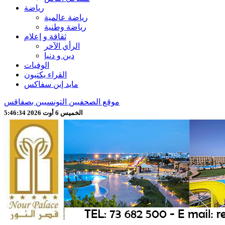
رياضة
رياضة عالمية
رياضة وطنية
ثقافة و إعلام
الرأي الآخر
دين و دنيا
الوفيات
القراء يكتبون
مايد إين سفاكس
موقع الصحفيين التونسيين بصفاقس
الخميس 6 أوت 2026 5:46:36