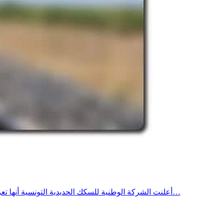
أعلنت الشركة الوطنية للسكك الحديدية التونسية أنها تعرضت إلى سرقات متكررة للأسلاك النحاسية وعمليات تخريب لتجهيزات حواجز التقاطعات والاعتداء عليها بتواريخ 12 و14 و18 ماي و05 جوان…