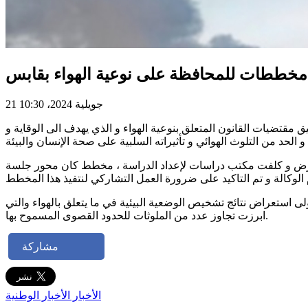
د مخططات للمحافظة على نوعية الهواء بقابس
21 جويلية 2024، 10:30
مقتضيات القانون المتعلق بنوعية الهواء و الذي يهدف الى الوقاية و
و الحد من التلوث الهوائي و تأثيراته السلبية على صحة الإنسان والبيئة
في الغرض و كلفت مكتب دراسات لإعداد الدراسة ، مخطط كان محور جلسة
ة المحيط ايمان قروي ان المخطط بولاية قابس متكون من 4 مراحل ، تم في مرحة اولى استعراض نتائج تشخيص الوضعية البيئية في ما يتعلق بالهواء والتي
ابرزت تجاوز عدد من الملوثات للحدود القصوى المسموح بها.
مشاركة
الأخبار
الأخبار الوطنية