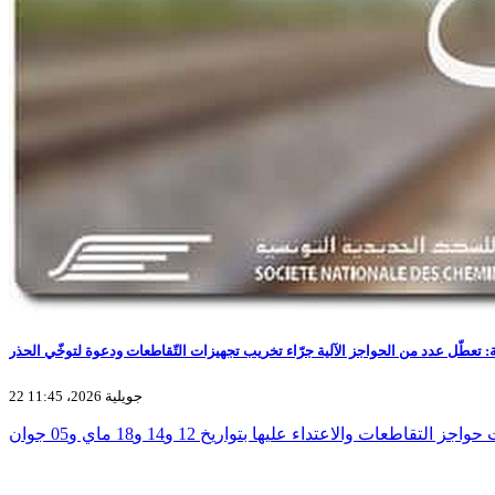
: تعطّل عدد من الحواجز الآلية جرّاء تخريب تجهيزات التّقاطعات ودعوة لتوخّي الحذر
22 جويلية 2026، 11:45