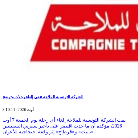
الشركة التونسية للملاحة تنفي إلغاء رحلات وتوضح
8 أوت 2026، 10:11
نفت الشركة التونسية للملاحة إلغاء أي رحلة يوم الجمعة 7 أوت
2026، مؤكدة أن ما حدث اقتصر على تأخير سفرتي السفينتين
«تانيت» و«قرطاج» إثر وقفة احتجاجية للأعوان…