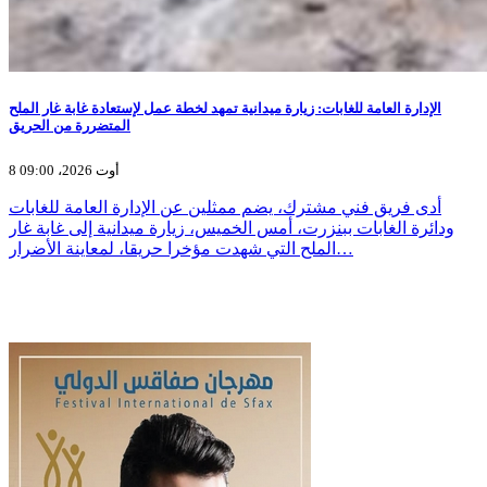
الإدارة العامة للغابات: زيارة ميدانية تمهد لخطة عمل لإستعادة غابة غار الملح
المتضررة من الحريق
8 أوت 2026، 09:00
أدى فريق فني مشترك، يضم ممثلين عن الإدارة العامة للغابات
ودائرة الغابات ببنزرت، أمس الخميس، زيارة ميدانية إلى غابة غار
الملح التي شهدت مؤخرا حريقا، لمعاينة الأضرار…