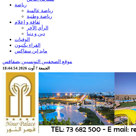
رياضة
رياضة عالمية
رياضة وطنية
ثقافة و إعلام
الرأي الآخر
دين و دنيا
الوفيات
القراء يكتبون
مايد إين سفاكس
موقع الصحفيين التونسيين بصفاقس
الجمعة 7 أوت 2026 18:44:56