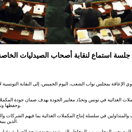
 جلسة استماع لنقابة أصحاب الصيدليات الخاصة
ي الإعاقة بمجلس نواب الشعب، اليوم الخميس، إلى النقابة التونسية 
ت الغذائية في تونس وتحدّد معايير الجودة بهدف ضمان جودة المكملات ا
وحفظها ونقلها وتوزيعها إضافة إلى توفير معلومات صحيحة وواضحة للمستهلكين.
المتكوّن من 54 فصلا، مختلف الأطراف والمتداولين في سلسلة إنتاج المكملات الغذائية بما 
الذين يبيعون المكملات الغذائية عبر الإنترنت ويشترونها عبر المتاجر الإلكترونية.
للمصنعين المحليين من المخاطر التي تهدد وجوده نتيجة للضبابية وغياب