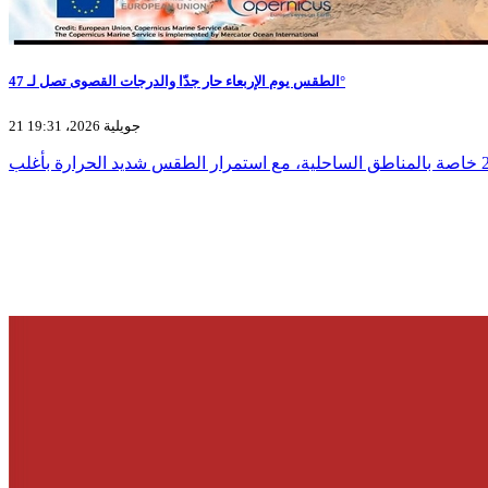
الطقس يوم الإربعاء حار جدّا والدرجات القصوى تصل لـ 47°
21 جويلية 2026، 19:31