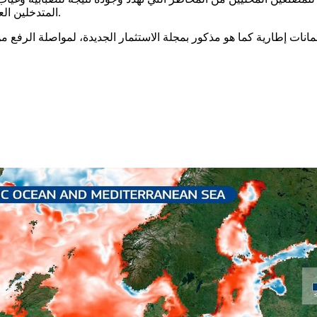
المتدخلين العشوائيين عن طريق سن قانون ينظمه ويضبط قواعد النفاذ إلى السوق.