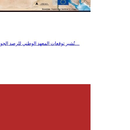
تُشير توقعات المعهد الوطني للرصد الجوي إلى تراجع طفيف جداً في درجات الحرارة يوم الأربعاء 22 جويلية 2026 خاصة بالمناطق الساحلية، مع استمرار الطقس شديد الحرارة بأغلب…