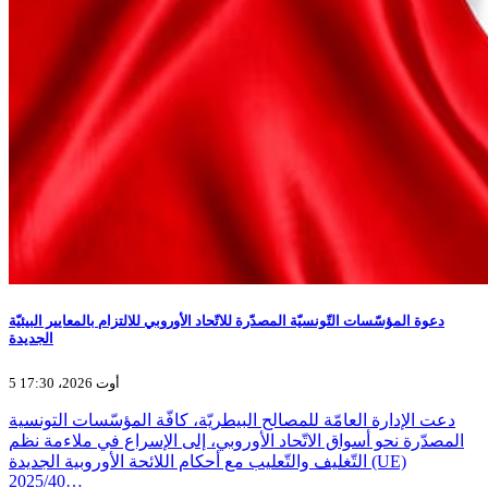
دعوة المؤسّسات التّونسيّة المصدّرة للاتّحاد الأوروبي للالتزام بالمعايير البيئيّة
الجديدة
5 أوت 2026، 17:30
دعت الإدارة العامّة للمصالح البيطريّة، كافّة المؤسّسات التونسية
المصدّرة نحو أسواق الاتّحاد الأوروبي، إلى الإسراع في ملاءمة نظم
التّغليف والتّعليب مع أحكام اللائحة الأوروبية الجديدة (UE)
2025/40…