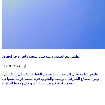
الطقس يوم الخميس : عامة قليل السحب والحرارة في انخفاض
5 أوت 2026، 19:30
- طقس عامة قليل السحب - الريح من القطاع الشمالي بالشمال
ومن القطاع الشرقي بالوسط والجنوب قوية نسبيا قرب السواحل
الشمالية ثم تدريجيا بقية السواحل ولاحقا الجنوب…