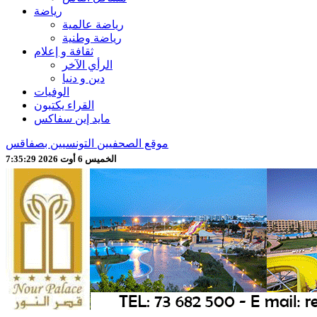
رياضة
رياضة عالمية
رياضة وطنية
ثقافة و إعلام
الرأي الآخر
دين و دنيا
الوفيات
القراء يكتبون
مايد إين سفاكس
موقع الصحفيين التونسيين بصفاقس
الخميس 6 أوت 2026 7:35:31