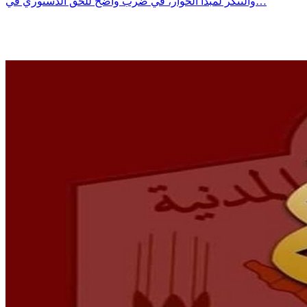
والتنكر لمبدأ الحوار، في ضرب واضح للحق الدستوري في…