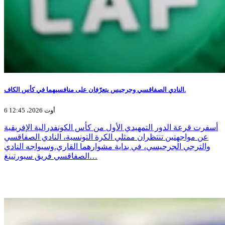
النادي الصفاقسي وجرجيس يتعرّفان على منافسيهما في كأس الكاف.
6 أوت 2026، 12:45
أسفرت قرعة الدور التمهيدي الأول من كأس الكونفدرالية الإفريقية
عن مواجهتين تنتظران ممثلي الكرة التونسية، النادي الصفاقسي
والترجي الجرجيسي، في بداية مشوارهما القاري.وسيواجه النادي
الصفاقسي فريق سبورتينغ…