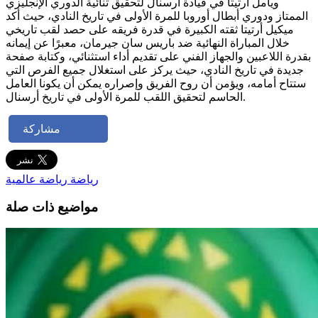
ويأمل أرتيتا في قيادة أرسنال لتحقيق ثنائية الدوري الإنجليزي
الممتاز ودوري أبطال أوروبا للمرة الأولى في تاريخ النادي، حيث أكد
ميكيل أرتيتا ثقته الكبيرة في قدرة فريقه على حصد لقب تاريخي
خلال المباراة النهائية ضد باريس سان جيرمان، معبرًا عن إيمانه
بقدرة اللاعبين والجهاز الفني على تقديم أداء استثنائي، وكتابة صفحة
جديدة في تاريخ النادي، حيث يركز على استغلال جميع الفرص التي
ستتاح أمامه، ويؤمن أن روح الفريق وإصراره يمكن أن يكونا العامل
الحاسم لتحقيق اللقب للمرة الأولى في تاريخ أرسنال.
مشاركة
رياضة
رياضة عالمية
مواضيع ذات صلة