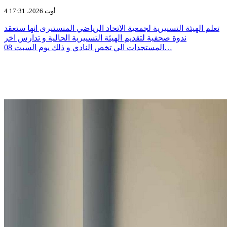
4 أوت 2026، 17:31
تعلم الهيئة التسييرية لجمعية الاتحاد الرياضي المنستيرى انها ستعقد
ندوة صحفية لتقديم الهيئة التسييرية الحالية و تدارس اخر
المستجدات الي تخص النادي و ذلك يوم السبت 08…