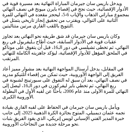
ويدخل باريس سان جيرمان المباراة النهائية بعد مسيرة قوية في
الأدوار الإقصائية، حيث نجح في إقصاء بايرن ميونخ في نصف النهائي
بمجموع مباراتي الذهاب والإياب 6-5، ليحجز مقعده في النهائي للمرة
الثانية على التوالي، ويقترب من تحقيق إنجاز تاريخي يتمثل في
التتويج باللقب القاري مرتين متتاليتين.
وكان باريس سان جيرمان قد شق طريقه نحو النهائي بعد تجاوز
عقبات قوية في الأدوار السابقة، حيث أطاح بـليفربول في ربع
النهائي، ثم تخطى تشيلسي في دور الـ16، قبل أن يتفوق على موناكو
في الملحق المؤهل للأدوار الإقصائية، ليؤكد جاهزيته الكاملة للنهائي
المرتقب.
في المقابل، يدخل آرسنال المواجهة النهائية بعد مشوار مميز أعاد
الفريق إلى الواجهة الأوروبية، حيث تمكن من إقصاء أتلتيكو مدريد
في نصف النهائي، بعد أن سبق له التفوق على سبورتينج لشبونة في
ربع النهائي، ثم تخطي باير ليفركوزن في دور الـ16، ليصل إلى
النهائي للمرة الأولى منذ عام 2006، باحثًا عن لقبه الأول في البطولة
الأوروبية الكبرى.
ويأمل باريس سان جيرمان في الحفاظ على لقبه القاري بقيادة
نجمه عثمان ديمبيلي، المتوج بجائزة الكرة الذهبية 2025، إلى جانب
خبرة المدير الفني الإسباني لويس إنريكي، الذي يقود الفريق بثبات
نحو مرحلة جديدة من النجاحات الأوروبية.