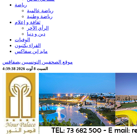
رياضة
رياضة عالمية
رياضة وطنية
ثقافة و إعلام
الرأي الآخر
دين و دنيا
الوفيات
القراء يكتبون
مايد إين سفاكس
موقع الصحفيين التونسيين بصفاقس
السبت 8 أوت 2026 4:39:39