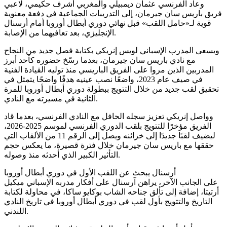
وعاد الفرنسي عثمان ديمبيلي والمغربي أشرف حكيمي، لاعبي
فريق باريس سان جيرمان، إلى التدريبات الجماعية في دفعة معنوية
قوية لـ«حامل اللقب» قبل نهائي دوري أبطال أوروبا أمام أرسنال
الإنجليزي، بعد تعافيهما من الإصابة.
ويسعى المدرب الإسباني لويس إنريكي بكتابة فصل جديد من النجاح
مع نادي باريس سان جيرمان، بعدما رسّخ حضوره كأحد أبرز
المدربين الذين مروا على الفريق الباريسي منذ توليه القيادة الفنية
في صيف عام 2023، واضعًا نصب عينيه هدفًا واضحًا يتمثل في
تحقيق لقب جديد من خلال التتويج ببطولة دوري أبطال أوروبا للمرة
الثانية في مسيرته مع النادي.
وواصل إنريكي تعزيز سجله الحافل مع النادي الفرنسي، بعدما قاد
الفريق مؤخرًا للتتويج بلقب الدوري الفرنسي لموسم 2025-2026،
ليضيف لقبًا جديدًا إلى خزائنه ويصل إلى الرقم 11 من الألقاب التي
حققها مع باريس سان جيرمان خلال فترة قصيرة، ما يعكس حجم
التأثير الكبير الذي أحدثه منذ وصوله.
أرسنال يبحث عن اللقب الأول في دوري أبطال أوروبا
على الجانب الآخر، يراهن آرسنال على أفكار مدربه الإسباني ميكيل
أرتيتا، إضافة إلى تألق جناحه الشاب بوكايو ساكا، في محاولة لكتابة
التاريخ والتتويج بأول لقب في دوري أبطال أوروبا في تاريخ النادي
اللندني.