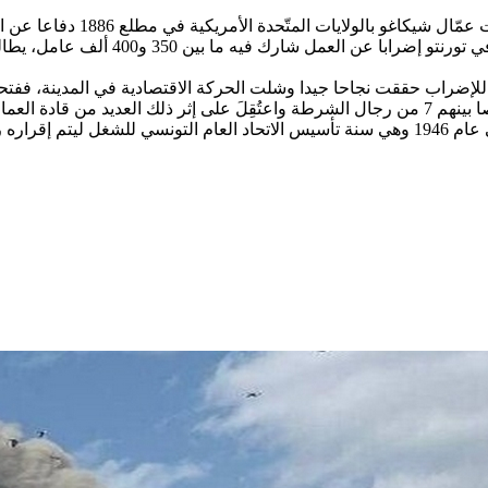
وفي يوم 1 ماي من عام 1886 ، نظم الع
لإضراب حققت نجاحا جيدا وشلت الحركة الاقتصادية في المدينة، ففتح