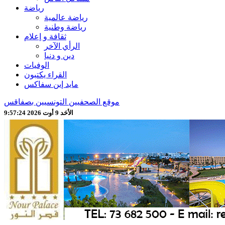
رياضة
رياضة عالمية
رياضة وطنية
ثقافة و إعلام
الرأي الآخر
دين و دنيا
الوفيات
القراء يكتبون
مايد إين سفاكس
موقع الصحفيين التونسيين بصفاقس
الأحَد 9 أوت 2026 9:57:26