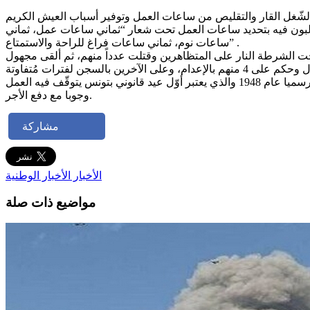
مال في شيكاغو ومن ثم في تورنتو إضرابا عن العمل شارك فيه ما بين 350 و400 ألف عامل، يطالبون فيه بتحديد ساعات العمل تحت شعار “ثماني ساعات عمل، ثماني
ساعات نوم، ثماني ساعات فراغ للراحة والاستمتاع” .
ت الشرطة النار على المتظاهرين وقتلت عدداً منهم، ثم ألقى مجهول
أما في تونس، فيعود تاريخ إقامة أوّل عيد شغل بالبلاد التونسية إلى عام 1946 وهي سنة تأسيس الاتحاد العام التونسي للشغل ليتم إقراره رسميا عام 1948 والذي يعتبر أوّل عيد قانوني بتونس يتوقّف فيه العمل
وجوبا مع دفع الأجر.
مشاركة
الأخبار
الأخبار الوطنية
مواضيع ذات صلة