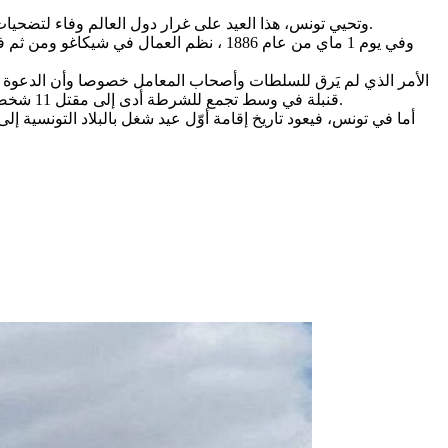
وتحيي تونس، هذا العيد على غرار دول العالم وفاء لتضحيات عمّال شيكاغو بالولايات المتّحدة الأمريكية في مطلع 1886 دفاعا عن الشّغل القار والتقليص من ساعات العمل وتوفير أسباب العيش الكريم.
الأمر الذي لم يَرق للسلطات وأصحاب المعامل خصوصا وأن الدعوة ل
قنبلة في وسط تجمع للشرطة أدى إلى مقتل 11 شخصا بينهم 7 من رجال الشرطة واعتُقِلَ على إثر ذلك العديد من قادة العمال وحكم على 4 منهم بالإعدام، وعلى الآخرين بالسجن لفترات مُتفاوتة.