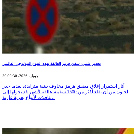
تحذير علمي: سفن هرمز العالقة تهدد التنوع البيولوجي العالمي
30 جويلية 2026، 09:30
أثار استمرار إغلاق مضيق هرمز مخاوف بيئية متزايدة، بعدما حذر
باحثون من أن بقاء أكثر من 1500 سفينة عالقة لأشهر قد يحولها إلى
ناقلات لأنواع بحرية غازية…