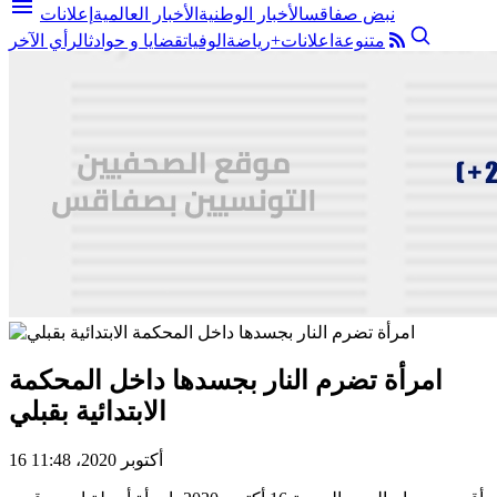
menu
نبض صفاقس
الأخبار الوطنية
الأخبار العالمية
إعلانات
متنوعة
اعلانات+
رياضة
الوفيات
قضايا و حوادث
الرأي الآخر
امرأة تضرم النار بجسدها داخل المحكمة
الابتدائية بقبلي
16 أكتوبر 2020، 11:48