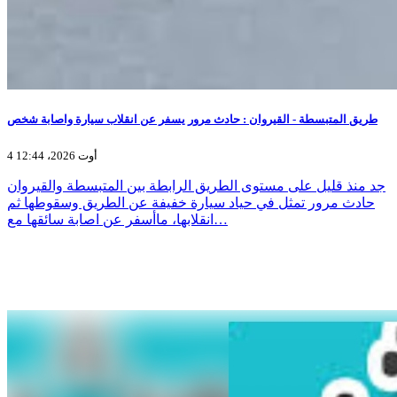
طريق المتبسطة - القيروان : حادث مرور يسفر عن انقلاب سيارة واصابة شخص
4 أوت 2026، 12:44
جد منذ قليل على مستوى الطريق الرابطة بين المتبسطة والقيروان
حادث مرور تمثل في حياد سيارة خفيفة عن الطريق وسقوطها ثم
انقلابها، ماأسفر عن اصابة سائقها مع…