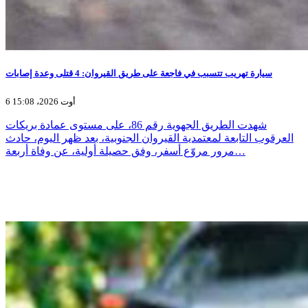
سيارة تهريب تتسبب في فاجعة على طريق القيروان: 4 قتلى وعدة إصابات
6 أوت 2026، 15:08
شهدت الطريق الجهوية رقم 86، على مستوى عمادة بريكات
العرقوب التابعة لمعتمدية القيروان الجنوبية، بعد ظهر اليوم، حادث
مرور مروّع أسفر، وفق حصيلة أولية، عن وفاة أربعة…