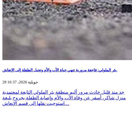
بئر الملولي: فاجعة مرورية تنهي حياة الأب والأم وتحيل الطفلة إلى الإنعاش.
29 جويلية 2026، 16:37
جد منذ قليل حادث مرور أليم منطقة بئر الملولي التابعة لمعتمدية
منزل شاكر، أسفر عن وفاة الأب والأم وإصابة الطفلة بجروح بليغة
استوجبت نقلها إلى قسم الإنعاش…