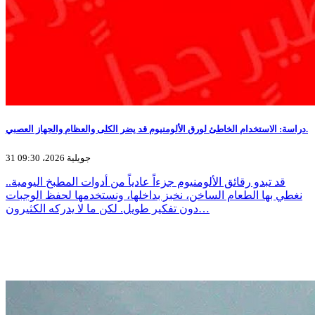
دراسة: الاستخدام الخاطئ لورق الألومنيوم قد يضر الكلى والعظام والجهاز العصبي.
31 جويلية 2026، 09:30
قد تبدو رقائق الألومنيوم جزءاً عادياً من أدوات المطبخ اليومية..
نغطي بها الطعام الساخن، نخبز بداخلها، ونستخدمها لحفظ الوجبات
دون تفكير طويل. لكن ما لا يدركه الكثيرون…