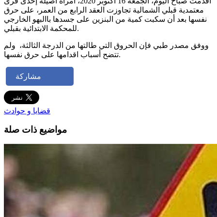
أقدمت صباح اليوم، الجمعة 16 أكتوبر 2020، امرأة أصيلة إحدى قرى
معتمدية قبلي الشمالية تجاوزت العقد الرابع من العمر، على حرق
نفسها بعد أن سكبت كمية من البنزين على جسدها باالبهو الخارجي
للمحكمة الابتدائية بقبلي.
ووفق مصدر طبي فإن الحروق التي طالتها من الدرجة الثالثة، ولم
تتضح أسباب اقدامها على حرق نفسها.
مشاركة
قضايا و حوادث
مواضيع ذات صلة