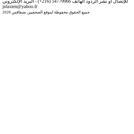
للإتصال أو نشر الردود الهاتف 54779966 (216+) - البريد الإلكتروني
jsfaxien@yahoo.fr
جميع الحقوق محفوظة لموقع الصحفيين بصفاقس 2026